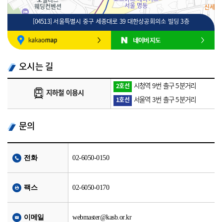
[04513] 서울특별시 중구 세종대로 39 대한상공회의소 빌딩 3층
100m
로드뷰
길찾기
지도 크게 보기
오시는 길
시청역 9번 출구 5분거리
2호선
지하철 이용시
서울역 3번 출구 5분거리
1호선
문의
전화
02-6050-0150
팩스
02-6050-0170
이메일
webmaster@kasb.or.kr