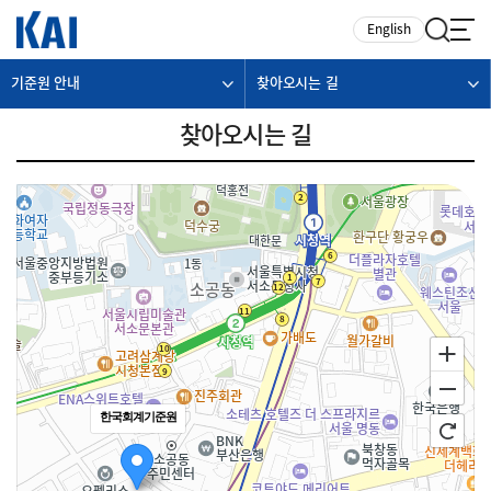
카피라이트로 가기
본문으로 가기
주메뉴로 가기
English
기준원 안내
찾아오시는 길
찾아오시는 길
한국회계기준원