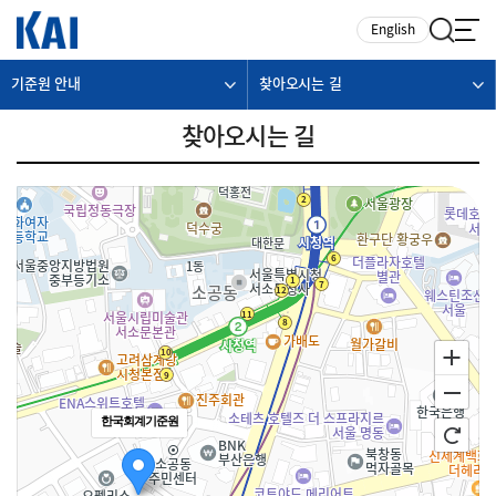
카피라이트로 가기
본문으로 가기
주메뉴로 가기
English
기준원 안내
찾아오시는 길
찾아오시는 길
한국회계기준원