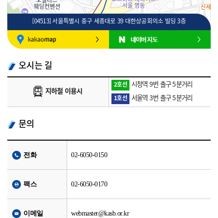
[04513] 서울특별시 중구 세종대로 39 대한상공회의소 빌딩 3층
100m
로드뷰
길찾기
지도 크게 보기
오시는 길
시청역 9번 출구 5분거리
2호선
지하철 이용시
서울역 3번 출구 5분거리
1호선
문의
전화
02-6050-0150
팩스
02-6050-0170
이메일
webmaster@kasb.or.kr