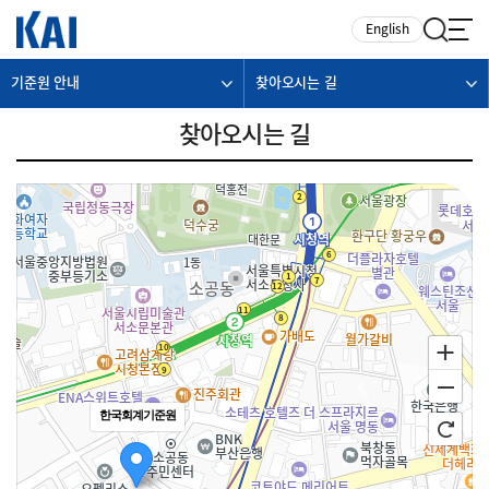
카피라이트로 가기
본문으로 가기
주메뉴로 가기
English
기준원 안내
찾아오시는 길
찾아오시는 길
한국회계기준원