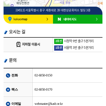
[04513] 서울특별시 중구 세종대로 39 대한상공회의소 빌딩 3층
100m
로드뷰
길찾기
지도 크게 보기
오시는 길
시청역 9번 출구 5분거리
2호선
지하철 이용시
서울역 3번 출구 5분거리
1호선
문의
전화
02-6050-0150
팩스
02-6050-0170
이메일
webmaster@kasb.or.kr