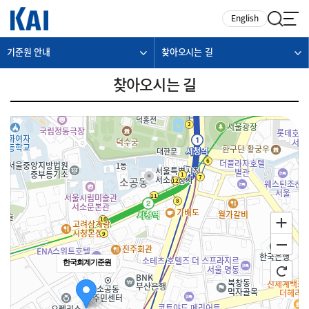
카피라이트로 가기
본문으로 가기
주메뉴로 가기
English
기준원 안내
찾아오시는 길
찾아오시는 길
한국회계기준원