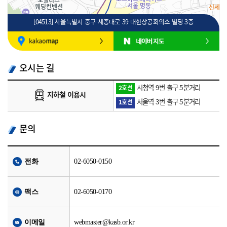
[04513] 서울특별시 중구 세종대로 39 대한상공회의소 빌딩 3층
100m
로드뷰
길찾기
지도 크게 보기
오시는 길
시청역 9번 출구 5분거리
2호선
지하철 이용시
서울역 3번 출구 5분거리
1호선
문의
전화
02-6050-0150
팩스
02-6050-0170
이메일
webmaster@kasb.or.kr