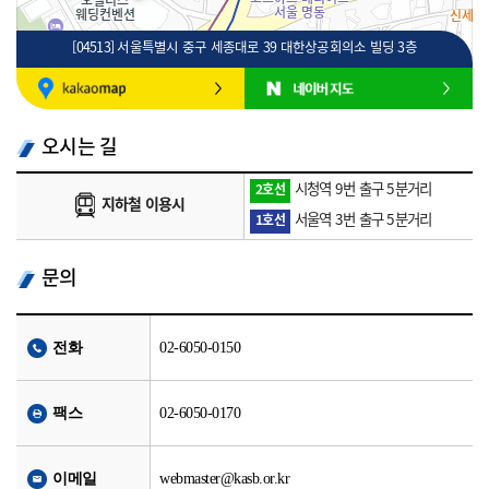
[04513] 서울특별시 중구 세종대로 39 대한상공회의소 빌딩 3층
100m
로드뷰
길찾기
지도 크게 보기
오시는 길
시청역 9번 출구 5분거리
2호선
지하철 이용시
서울역 3번 출구 5분거리
1호선
문의
전화
02-6050-0150
팩스
02-6050-0170
이메일
webmaster@kasb.or.kr