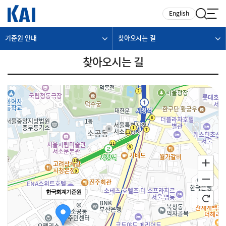
카피라이트로 가기
본문으로 가기
주메뉴로 가기
English
기준원 안내
찾아오시는 길
찾아오시는 길
한국회계기준원