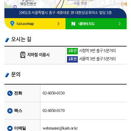
[04513] 서울특별시 중구 세종대로 39 대한상공회의소 빌딩 3층
100m
로드뷰
길찾기
지도 크게 보기
오시는 길
시청역 9번 출구 5분거리
2호선
지하철 이용시
서울역 3번 출구 5분거리
1호선
문의
전화
02-6050-0150
팩스
02-6050-0170
이메일
webmaster@kasb.or.kr