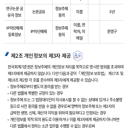
연구논문 공
정보주체
논문공유
이름
3년
유자 정보
동의
이름, 연
IP차단해제
정보주체
IP차단해제
락처, 이
준영구
등록정보
동의
메일
제2조 개인정보의 제3자 제공
한국회계기준원은 정보주체의 개인정보 처리를 목적으로 명시한 범위를 초과하여
제3자에게 제공하지 않습니다. 다만 다음과 같이「개인정보 보호법」 제17조 및
제18조 제2항 각 호를 준수하여 제3자에게 제공할 수 있습니다.
정보주체로부터 별도의 동의를 받는 경우
다른 법률에 특별한 규정이 있는 경우
정보주체 또는 그 법정대리인이 의사표시를 할 수 없는 상태에 있거나 주소불명
등으로 사전 동의를 받을 수 없을 경우로써 명백히 정보주체 또는 제3자의
급박한 생명, 신체, 재산의 이익을 위하여 필요하다고 인정되는 경우
개인정보를 목적 외의 용도로 이용하거나 이를 제3자에게 제공하지 아니하면
다른 법률에서 정하는 소관 업무를 수행할 수 없는 경우로써