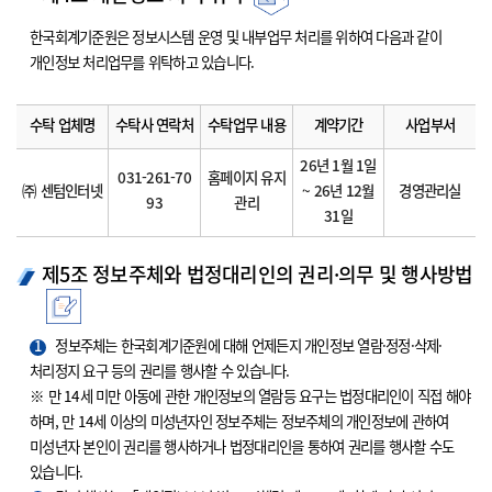
한국회계기준원은 정보시스템 운영 및 내부업무 처리를 위하여 다음과 같이
개인정보 처리업무를 위탁하고 있습니다.
수탁 업체명
수탁사 연락처
수탁업무 내용
계약기간
사업부서
26년 1월 1일
031-261-70
홈페이지 유지
㈜ 센텀인터넷
~ 26년 12월
경영관리실
93
관리
31일
제5조 정보주체와 법정대리인의 권리·의무 및 행사방법
1
정보주체는 한국회계기준원에 대해 언제든지 개인정보 열람·정정·삭제·
처리정지 요구 등의 권리를 행사할 수 있습니다.
※ 만 14세 미만 아동에 관한 개인정보의 열람등 요구는 법정대리인이 직접 해야
하며, 만 14세 이상의 미성년자인 정보주체는 정보주체의 개인정보에 관하여
미성년자 본인이 권리를 행사하거나 법정대리인을 통하여 권리를 행사할 수도
있습니다.