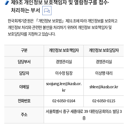
제9조 개인정보 보호책임자 및 열람청구를 접수·
처리하는 부서
한국회계기준원은 「개인정보 보호법」제31조에 따라 개인정보를 보호하고
개인정보 처리와 관련한 불만을 처리하기 위하여 개인정보 보호책임자 및
보호담당자를 지정하고 있습니다.
구분
개인정보 보호책임자
개인정보 보호담당자
담당부서
경영관리실
경영관리실
담당자
이수정 팀장
이상행 대리
soojung.lee@kasb.or.
이메일
shlee@kasb.or.kr
kr
전화번호
02-6050-0164
02-6050-0115
서울특별시 중구 세종대로 39 대한상공회의소 빌딩 3
주소
층