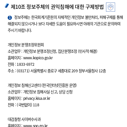
제10조 정보주체의 권익침해에 대한 구제방법
1
정보주체는 한국회계기준원의 자체적인 개인정보 불만처리, 피해구제를 통해
해결되지 않으시거나 보다 자세한 도움이 필요하시면 아래의 기관으로 문의하여
주시기 바랍니다.
개인정보 분쟁조정위원회
소관업무 : 개인정보 분쟁조정신청, 집단분쟁조정 (민사적 해결)
홈페이지 : www.kopico.go.kr
전화 : 1833-6972
주소 : (03171) 서울특별시 종로구 세종대로 209 정부서울청사 12층
개인정보 침해신고센터 (한국인터넷진흥원 운영)
소관업무 : 개인정보 침해사실 신고, 상담 신청
홈페이지 : privacy.kisa.or.kr
전화 : (국번없이) 118
대검찰청 사이버수사과
홈페이지 : www.spo.go.kr