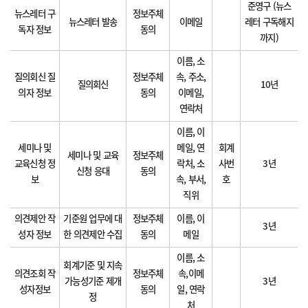
준영구 (뉴스
뉴스레터 구
정보주체
뉴스레터 발송
이메일
레터 구독해지
독자 정보
동의
까지)
이름, 소
질의회신 질
정보주체
속, 주소,
질의회신
10년
의자 정보
동의
이메일,
연락처
이름, 이
세미나 및
메일, 연
회계
세미나 및 교육
정보주체
교육신청 정
락처, 소
사번
3년
신청 응대
동의
보
속, 부서,
호
직위
의견제안 작
기준원 업무에 대
정보주체
이름, 이
3년
성자 정보
한 의견제안 수집
동의
메일
이름, 소
회계기준 및 지속
의견조회 작
정보주체
속,이메
가능성기준 제개
3년
성자정보
동의
일, 연락
정
처