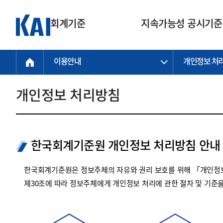
회계기준
지속가능성 공시기준
이용안내
개인정보 처
회계기준
지속가능성
질의회신
연구교육
소통광장
기준원 안내
기업회계기준
지속가능성 공시기준
질의회신 접수
한국회계연구원
공지사항
비전과 연혁
공시기준
기업회계기준(전체)
지속가능성 공시기준(전체)
질의회신 업무절차
소개
설립 안내
개인정보 처리방침
기업회계기준전문
한국 지속가능성 공시기준
신속처리 질의
박사후 연구원 프로그램
비전
한국채택국제회계기준(K-IFRS)
IFRS 지속가능성 공시기준
정규절차 질의
연혁
투명·지속가능 경제를 위한
회계기준 및 지속가능성 기준
제정의 글로벌 리더
국제회계기준(IFRS)
역대 임원
투명·지속가능 경제를 위한
회계기준 및 지속가능성 기준
제정의 글로벌 리더
한국회계기준원 개인정보 처리방침 안내
자주하는 질문
일반기업회계기준
연차보고서
기업 보고 지원
특수분야회계기준
감사보고서
한국회계기준원은 정보주체의 자유와 권리 보호를 위해 「개인정보
중소기업회계기준
한국 지속가능성 공시기준 적용
제30조에 따라 정보주체에게 개인정보 처리에 관한 절차 및 기준
지원
비영리조직회계기준
투명·지속가능 경제를 위한
회계기준 및 지속가능성 기준
제정의 글로벌 리더
투명·지속가능 경제를 위한
회계기준 및 지속가능성 기준
제정의 글로벌 리더
국제 지속가능성 공시기준 적용
종전기업회계기준
투명·지속가능 경제를 위한
회계기준 및 지속가능성 기준
제정의 글로벌 리더
찾아오시는 길
지원
회계기준연혁