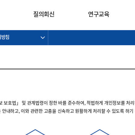
카피라이트로 가기
본문으로 가기
주메뉴로 가기
질의회신
연구교육
리방침
제정개정과제
제정개정과제
질의회신 요약
연구
보도자료
CI소개
주요 일정
주요 일정
회계기준적용의견서
교육
회계뉴스
조직
진행 과제
진행 과제
질의회신 요약 안내
진행 중인 연구과제
스마트강의
완료 과제
완료 과제
질의회신 요약 전체
IFRS Research Forum
교육 자료
의견 조회
의견 조회
한국채택국제회계기준
출판물
IFRS 해석위원회 논의 결과
일반기업회계기준
종전기업회계기준
 보호법」 및 관계법령이 정한 바를 준수하여, 적법하게 개인정보를 처리
K-IFRS 신속처리질의
을 안내하고, 이와 관련한 고충을 신속하고 원활하게 처리할 수 있도록 하기
일반기업회계기준 신속처리질
의
정착지원TF