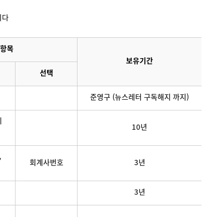
니다
항목
보유기간
선택
준영구 (뉴스레터 구독해지 까지)
메
10년
,
회계사번호
3년
3년
연