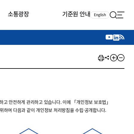
소통광장
기준원 안내
English
국제 활동
국제 활동
참여
뉴스레터
주요업무
자료실
자료실
참여
채용안내
연구논문 공유
2026년 중점 사업방향
제정개정자료
제정개정자료
서베이
채용 안내
회계기준 제정개정 업무
행사·교육자료
행사∙교육자료
의견제안
채용 공고
회계기준 제정개정 절차
기고자료
기고자료
지속가능성 공시기준 제정개정
업무
교육 업무
하고 안전하게 관리하고 있습니다. 이에 「개인정보 보호법」
IFRS재단 재정지원
 위하여 다음과 같이 개인정보 처리방침을 수립·공개합니다.