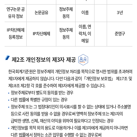
연구논문 공
정보주체
논문공유
이름
3년
유자 정보
동의
이름, 연
IP차단해제
정보주체
IP차단해제
락처, 이
준영구
등록정보
동의
메일
제2조 개인정보의 제3자 제공
한국회계기준원은 정보주체의 개인정보 처리를 목적으로 명시한 범위를 초과하여
제3자에게 제공하지 않습니다. 다만 다음과 같이「개인정보 보호법」 제17조 및
제18조 제2항 각 호를 준수하여 제3자에게 제공할 수 있습니다.
정보주체로부터 별도의 동의를 받는 경우
다른 법률에 특별한 규정이 있는 경우
정보주체 또는 그 법정대리인이 의사표시를 할 수 없는 상태에 있거나 주소불명
등으로 사전 동의를 받을 수 없을 경우로써 명백히 정보주체 또는 제3자의
급박한 생명, 신체, 재산의 이익을 위하여 필요하다고 인정되는 경우
개인정보를 목적 외의 용도로 이용하거나 이를 제3자에게 제공하지 아니하면
다른 법률에서 정하는 소관 업무를 수행할 수 없는 경우로써