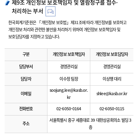
제9조 개인정보 보호책임자 및 열람청구를 접수·
처리하는 부서
한국회계기준원은 「개인정보 보호법」제31조에 따라 개인정보를 보호하고
개인정보 처리와 관련한 불만을 처리하기 위하여 개인정보 보호책임자 및
보호담당자를 지정하고 있습니다.
구분
개인정보 보호책임자
개인정보 보호담당자
담당부서
경영관리실
경영관리실
담당자
이수정 팀장
이상행 대리
soojung.lee@kasb.or.
이메일
shlee@kasb.or.kr
kr
전화번호
02-6050-0164
02-6050-0115
서울특별시 중구 세종대로 39 대한상공회의소 빌딩 3
주소
층