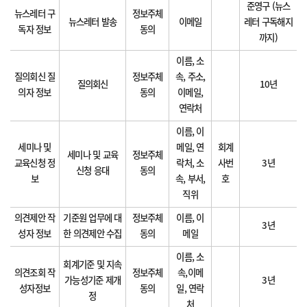
준영구 (뉴스
뉴스레터 구
정보주체
뉴스레터 발송
이메일
레터 구독해지
독자 정보
동의
까지)
이름, 소
질의회신 질
정보주체
속, 주소,
질의회신
10년
의자 정보
동의
이메일,
연락처
이름, 이
세미나 및
메일, 연
회계
세미나 및 교육
정보주체
교육신청 정
락처, 소
사번
3년
신청 응대
동의
보
속, 부서,
호
직위
의견제안 작
기준원 업무에 대
정보주체
이름, 이
3년
성자 정보
한 의견제안 수집
동의
메일
이름, 소
회계기준 및 지속
의견조회 작
정보주체
속,이메
가능성기준 제개
3년
성자정보
동의
일, 연락
정
처