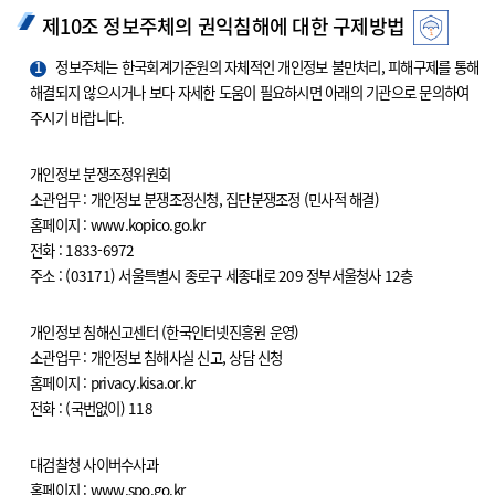
제10조 정보주체의 권익침해에 대한 구제방법
1
정보주체는 한국회계기준원의 자체적인 개인정보 불만처리, 피해구제를 통해
해결되지 않으시거나 보다 자세한 도움이 필요하시면 아래의 기관으로 문의하여
주시기 바랍니다.
개인정보 분쟁조정위원회
소관업무 : 개인정보 분쟁조정신청, 집단분쟁조정 (민사적 해결)
홈페이지 : www.kopico.go.kr
전화 : 1833-6972
주소 : (03171) 서울특별시 종로구 세종대로 209 정부서울청사 12층
개인정보 침해신고센터 (한국인터넷진흥원 운영)
소관업무 : 개인정보 침해사실 신고, 상담 신청
홈페이지 : privacy.kisa.or.kr
전화 : (국번없이) 118
대검찰청 사이버수사과
홈페이지 : www.spo.go.kr