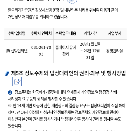
한국회계기준원은 정보시스템 운영 및 내부업무 처리를 위하여 다음과 같이
개인정보 처리업무를 위탁하고 있습니다.
수탁 업체명
수탁사 연락처
수탁업무 내용
계약기간
사업부서
26년 1월 1일
031-261-70
홈페이지 유지
㈜ 센텀인터넷
~ 26년 12월
경영관리실
93
관리
31일
제5조 정보주체와 법정대리인의 권리·의무 및 행사방법
1
정보주체는 한국회계기준원에 대해 언제든지 개인정보 열람·정정·삭제·
처리정지 요구 등의 권리를 행사할 수 있습니다.
※ 만 14세 미만 아동에 관한 개인정보의 열람등 요구는 법정대리인이 직접 해야
하며, 만 14세 이상의 미성년자인 정보주체는 정보주체의 개인정보에 관하여
미성년자 본인이 권리를 행사하거나 법정대리인을 통하여 권리를 행사할 수도
있습니다.