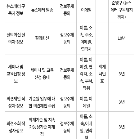
준영구 (뉴스
뉴스레터 구
정보주체
뉴스레터 발송
이메일
레터 구독해지
독자 정보
동의
까지)
이름, 소
질의회신 질
정보주체
속, 주소,
질의회신
10년
의자 정보
동의
이메일,
연락처
이름, 이
세미나 및
메일, 연
회계
세미나 및 교육
정보주체
교육신청 정
락처, 소
사번
3년
신청 응대
동의
보
속, 부서,
호
직위
의견제안 작
기준원 업무에 대
정보주체
이름, 이
3년
성자 정보
한 의견제안 수집
동의
메일
이름, 소
회계기준 및 지속
의견조회 작
정보주체
속,이메
가능성기준 제개
3년
성자정보
동의
일, 연락
정
처