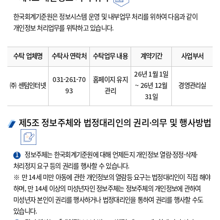
한국회계기준원은 정보시스템 운영 및 내부업무 처리를 위하여 다음과 같이
개인정보 처리업무를 위탁하고 있습니다.
수탁 업체명
수탁사 연락처
수탁업무 내용
계약기간
사업부서
26년 1월 1일
031-261-70
홈페이지 유지
㈜ 센텀인터넷
~ 26년 12월
경영관리실
93
관리
31일
제5조 정보주체와 법정대리인의 권리·의무 및 행사방법
1
정보주체는 한국회계기준원에 대해 언제든지 개인정보 열람·정정·삭제·
처리정지 요구 등의 권리를 행사할 수 있습니다.
※ 만 14세 미만 아동에 관한 개인정보의 열람등 요구는 법정대리인이 직접 해야
하며, 만 14세 이상의 미성년자인 정보주체는 정보주체의 개인정보에 관하여
미성년자 본인이 권리를 행사하거나 법정대리인을 통하여 권리를 행사할 수도
있습니다.