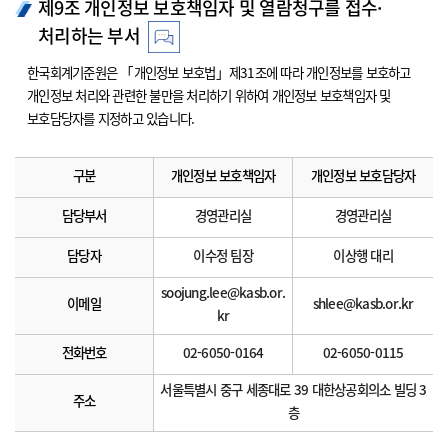
제9조 개인정보 보호책임자 및 열람청구를 접수·
처리하는 부서
한국회계기준원은 「개인정보 보호법」제31조에 따라 개인정보를 보호하고
개인정보 처리와 관련한 불만을 처리하기 위하여 개인정보 보호책임자 및
보호담당자를 지정하고 있습니다.
구분
개인정보 보호책임자
개인정보 보호담당자
담당부서
경영관리실
경영관리실
담당자
이수정 팀장
이상행 대리
soojung.lee@kasb.or.
이메일
shlee@kasb.or.kr
kr
전화번호
02-6050-0164
02-6050-0115
서울특별시 중구 세종대로 39 대한상공회의소 빌딩 3
주소
층