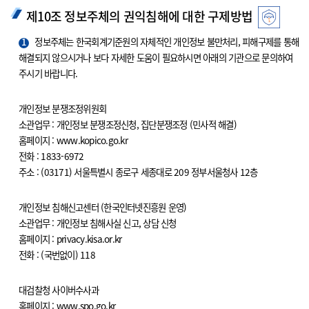
제10조 정보주체의 권익침해에 대한 구제방법
1
정보주체는 한국회계기준원의 자체적인 개인정보 불만처리, 피해구제를 통해
해결되지 않으시거나 보다 자세한 도움이 필요하시면 아래의 기관으로 문의하여
주시기 바랍니다.
개인정보 분쟁조정위원회
소관업무 : 개인정보 분쟁조정신청, 집단분쟁조정 (민사적 해결)
홈페이지 : www.kopico.go.kr
전화 : 1833-6972
주소 : (03171) 서울특별시 종로구 세종대로 209 정부서울청사 12층
개인정보 침해신고센터 (한국인터넷진흥원 운영)
소관업무 : 개인정보 침해사실 신고, 상담 신청
홈페이지 : privacy.kisa.or.kr
전화 : (국번없이) 118
대검찰청 사이버수사과
홈페이지 : www.spo.go.kr