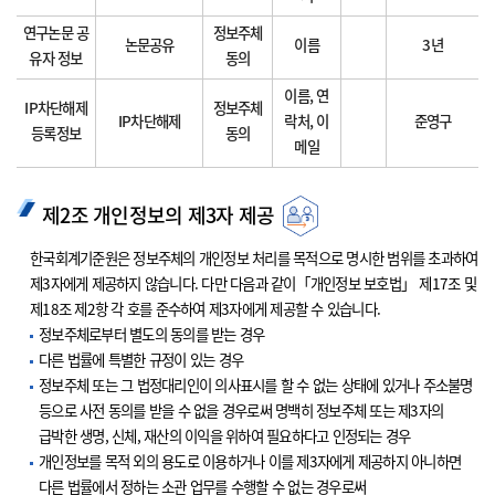
연구논문 공
정보주체
논문공유
이름
3년
유자 정보
동의
이름, 연
IP차단해제
정보주체
IP차단해제
락처, 이
준영구
등록정보
동의
메일
제2조 개인정보의 제3자 제공
한국회계기준원은 정보주체의 개인정보 처리를 목적으로 명시한 범위를 초과하여
제3자에게 제공하지 않습니다. 다만 다음과 같이「개인정보 보호법」 제17조 및
제18조 제2항 각 호를 준수하여 제3자에게 제공할 수 있습니다.
정보주체로부터 별도의 동의를 받는 경우
다른 법률에 특별한 규정이 있는 경우
정보주체 또는 그 법정대리인이 의사표시를 할 수 없는 상태에 있거나 주소불명
등으로 사전 동의를 받을 수 없을 경우로써 명백히 정보주체 또는 제3자의
급박한 생명, 신체, 재산의 이익을 위하여 필요하다고 인정되는 경우
개인정보를 목적 외의 용도로 이용하거나 이를 제3자에게 제공하지 아니하면
다른 법률에서 정하는 소관 업무를 수행할 수 없는 경우로써