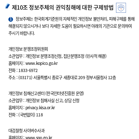
제10조 정보주체의 권익침해에 대한 구제방법
1
정보주체는 한국회계기준원의 자체적인 개인정보 불만처리, 피해구제를 통해
해결되지 않으시거나 보다 자세한 도움이 필요하시면 아래의 기관으로 문의하여
주시기 바랍니다.
개인정보 분쟁조정위원회
소관업무 : 개인정보 분쟁조정신청, 집단분쟁조정 (민사적 해결)
홈페이지 : www.kopico.go.kr
전화 : 1833-6972
주소 : (03171) 서울특별시 종로구 세종대로 209 정부서울청사 12층
개인정보 침해신고센터 (한국인터넷진흥원 운영)
소관업무 : 개인정보 침해사실 신고, 상담 신청
홈페이지 : privacy.kisa.or.kr
전화 : (국번없이) 118
대검찰청 사이버수사과
홈페이지 : www.spo.go.kr