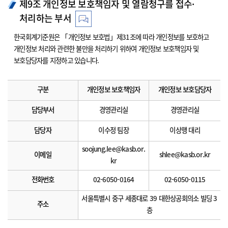
제9조 개인정보 보호책임자 및 열람청구를 접수·
처리하는 부서
한국회계기준원은 「개인정보 보호법」제31조에 따라 개인정보를 보호하고
개인정보 처리와 관련한 불만을 처리하기 위하여 개인정보 보호책임자 및
보호담당자를 지정하고 있습니다.
구분
개인정보 보호책임자
개인정보 보호담당자
담당부서
경영관리실
경영관리실
담당자
이수정 팀장
이상행 대리
soojung.lee@kasb.or.
이메일
shlee@kasb.or.kr
kr
전화번호
02-6050-0164
02-6050-0115
서울특별시 중구 세종대로 39 대한상공회의소 빌딩 3
주소
층