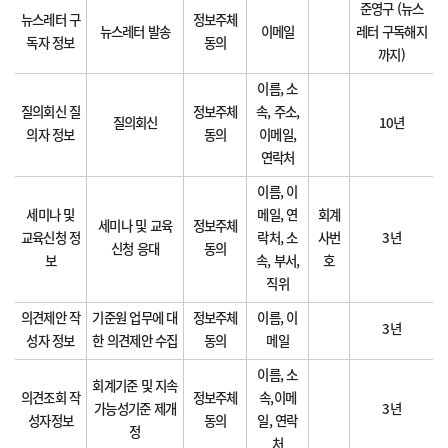
준영구 (뉴스
뉴스레터 구
정보주체
뉴스레터 발송
이메일
레터 구독해지
독자 정보
동의
까지)
이름, 소
질의회신 질
정보주체
속, 주소,
질의회신
10년
의자 정보
동의
이메일,
연락처
이름, 이
세미나 및
메일, 연
회계
세미나 및 교육
정보주체
교육신청 정
락처, 소
사번
3년
신청 응대
동의
보
속, 부서,
호
직위
의견제안 작
기준원 업무에 대
정보주체
이름, 이
3년
성자 정보
한 의견제안 수집
동의
메일
이름, 소
회계기준 및 지속
의견조회 작
정보주체
속,이메
가능성기준 제개
3년
성자정보
동의
일, 연락
정
처