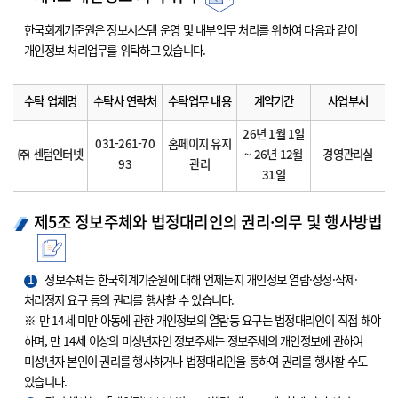
한국회계기준원은 정보시스템 운영 및 내부업무 처리를 위하여 다음과 같이
개인정보 처리업무를 위탁하고 있습니다.
수탁 업체명
수탁사 연락처
수탁업무 내용
계약기간
사업부서
26년 1월 1일
031-261-70
홈페이지 유지
㈜ 센텀인터넷
~ 26년 12월
경영관리실
93
관리
31일
제5조 정보주체와 법정대리인의 권리·의무 및 행사방법
1
정보주체는 한국회계기준원에 대해 언제든지 개인정보 열람·정정·삭제·
처리정지 요구 등의 권리를 행사할 수 있습니다.
※ 만 14세 미만 아동에 관한 개인정보의 열람등 요구는 법정대리인이 직접 해야
하며, 만 14세 이상의 미성년자인 정보주체는 정보주체의 개인정보에 관하여
미성년자 본인이 권리를 행사하거나 법정대리인을 통하여 권리를 행사할 수도
있습니다.