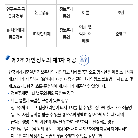
연구논문 공
정보주체
논문공유
이름
3년
유자 정보
동의
이름, 연
IP차단해제
정보주체
IP차단해제
락처, 이
준영구
등록정보
동의
메일
제2조 개인정보의 제3자 제공
한국회계기준원은 정보주체의 개인정보 처리를 목적으로 명시한 범위를 초과하여
제3자에게 제공하지 않습니다. 다만 다음과 같이「개인정보 보호법」 제17조 및
제18조 제2항 각 호를 준수하여 제3자에게 제공할 수 있습니다.
정보주체로부터 별도의 동의를 받는 경우
다른 법률에 특별한 규정이 있는 경우
정보주체 또는 그 법정대리인이 의사표시를 할 수 없는 상태에 있거나 주소불명
등으로 사전 동의를 받을 수 없을 경우로써 명백히 정보주체 또는 제3자의
급박한 생명, 신체, 재산의 이익을 위하여 필요하다고 인정되는 경우
개인정보를 목적 외의 용도로 이용하거나 이를 제3자에게 제공하지 아니하면
다른 법률에서 정하는 소관 업무를 수행할 수 없는 경우로써