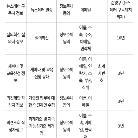
준영구 (뉴스
뉴스레터 구
정보주체
뉴스레터 발송
이메일
레터 구독해지
독자 정보
동의
까지)
이름, 소
질의회신 질
정보주체
속, 주소,
질의회신
10년
의자 정보
동의
이메일,
연락처
이름, 이
세미나 및
메일, 연
회계
세미나 및 교육
정보주체
교육신청 정
락처, 소
사번
3년
신청 응대
동의
보
속, 부서,
호
직위
의견제안 작
기준원 업무에 대
정보주체
이름, 이
3년
성자 정보
한 의견제안 수집
동의
메일
이름, 소
회계기준 및 지속
의견조회 작
정보주체
속,이메
가능성기준 제개
3년
성자정보
동의
일, 연락
정
처