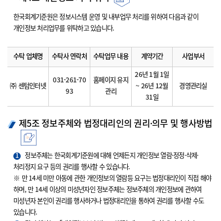
한국회계기준원은 정보시스템 운영 및 내부업무 처리를 위하여 다음과 같이
개인정보 처리업무를 위탁하고 있습니다.
수탁 업체명
수탁사 연락처
수탁업무 내용
계약기간
사업부서
26년 1월 1일
031-261-70
홈페이지 유지
㈜ 센텀인터넷
~ 26년 12월
경영관리실
93
관리
31일
제5조 정보주체와 법정대리인의 권리·의무 및 행사방법
1
정보주체는 한국회계기준원에 대해 언제든지 개인정보 열람·정정·삭제·
처리정지 요구 등의 권리를 행사할 수 있습니다.
※ 만 14세 미만 아동에 관한 개인정보의 열람등 요구는 법정대리인이 직접 해야
하며, 만 14세 이상의 미성년자인 정보주체는 정보주체의 개인정보에 관하여
미성년자 본인이 권리를 행사하거나 법정대리인을 통하여 권리를 행사할 수도
있습니다.