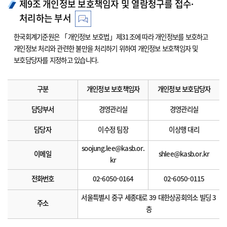
제9조 개인정보 보호책임자 및 열람청구를 접수·
처리하는 부서
한국회계기준원은 「개인정보 보호법」제31조에 따라 개인정보를 보호하고
개인정보 처리와 관련한 불만을 처리하기 위하여 개인정보 보호책임자 및
보호담당자를 지정하고 있습니다.
구분
개인정보 보호책임자
개인정보 보호담당자
담당부서
경영관리실
경영관리실
담당자
이수정 팀장
이상행 대리
soojung.lee@kasb.or.
이메일
shlee@kasb.or.kr
kr
전화번호
02-6050-0164
02-6050-0115
서울특별시 중구 세종대로 39 대한상공회의소 빌딩 3
주소
층