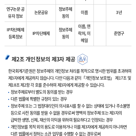
연구논문 공
정보주체
논문공유
이름
3년
유자 정보
동의
이름, 연
IP차단해제
정보주체
IP차단해제
락처, 이
준영구
등록정보
동의
메일
제2조 개인정보의 제3자 제공
한국회계기준원은 정보주체의 개인정보 처리를 목적으로 명시한 범위를 초과하여
제3자에게 제공하지 않습니다. 다만 다음과 같이「개인정보 보호법」 제17조 및
제18조 제2항 각 호를 준수하여 제3자에게 제공할 수 있습니다.
정보주체로부터 별도의 동의를 받는 경우
다른 법률에 특별한 규정이 있는 경우
정보주체 또는 그 법정대리인이 의사표시를 할 수 없는 상태에 있거나 주소불명
등으로 사전 동의를 받을 수 없을 경우로써 명백히 정보주체 또는 제3자의
급박한 생명, 신체, 재산의 이익을 위하여 필요하다고 인정되는 경우
개인정보를 목적 외의 용도로 이용하거나 이를 제3자에게 제공하지 아니하면
다른 법률에서 정하는 소관 업무를 수행할 수 없는 경우로써