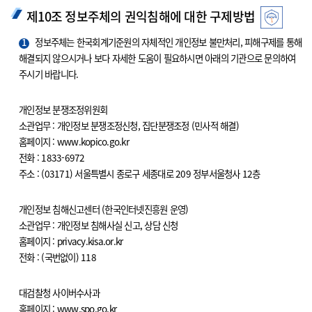
제10조 정보주체의 권익침해에 대한 구제방법
1
정보주체는 한국회계기준원의 자체적인 개인정보 불만처리, 피해구제를 통해
해결되지 않으시거나 보다 자세한 도움이 필요하시면 아래의 기관으로 문의하여
주시기 바랍니다.
개인정보 분쟁조정위원회
소관업무 : 개인정보 분쟁조정신청, 집단분쟁조정 (민사적 해결)
홈페이지 : www.kopico.go.kr
전화 : 1833-6972
주소 : (03171) 서울특별시 종로구 세종대로 209 정부서울청사 12층
개인정보 침해신고센터 (한국인터넷진흥원 운영)
소관업무 : 개인정보 침해사실 신고, 상담 신청
홈페이지 : privacy.kisa.or.kr
전화 : (국번없이) 118
대검찰청 사이버수사과
홈페이지 : www.spo.go.kr