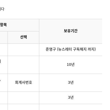
니다
항목
보유기간
선택
준영구 (뉴스레터 구독해지 까지)
메
10년
,
회계사번호
3년
3년
연