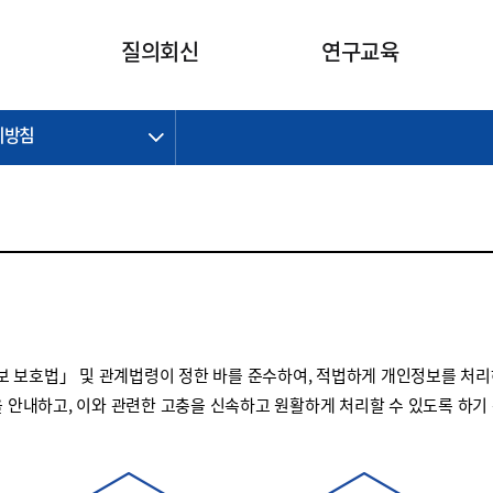
카피라이트로 가기
본문으로 가기
주메뉴로 가기
질의회신
연구교육
리방침
제정개정과제
제정개정과제
질의회신 요약
연구
보도자료
CI소개
주요 일정
주요 일정
회계기준적용의견서
교육
회계뉴스
조직
진행 과제
진행 과제
질의회신 요약 안내
진행 중인 연구과제
스마트강의
완료 과제
완료 과제
질의회신 요약 전체
IFRS Research Forum
교육 자료
의견 조회
의견 조회
한국채택국제회계기준
출판물
IFRS 해석위원회 논의 결과
일반기업회계기준
종전기업회계기준
 보호법」 및 관계법령이 정한 바를 준수하여, 적법하게 개인정보를 처리
K-IFRS 신속처리질의
을 안내하고, 이와 관련한 고충을 신속하고 원활하게 처리할 수 있도록 하기
일반기업회계기준 신속처리질
의
정착지원TF