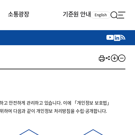
소통광장
기준원 안내
English
국제 활동
국제 활동
참여
뉴스레터
주요업무
자료실
자료실
참여
채용안내
연구논문 공유
2026년 중점 사업방향
제정개정자료
제정개정자료
서베이
채용 안내
회계기준 제정개정 업무
행사·교육자료
행사∙교육자료
의견제안
채용 공고
회계기준 제정개정 절차
기고자료
기고자료
지속가능성 공시기준 제정개정
업무
교육 업무
하고 안전하게 관리하고 있습니다. 이에 「개인정보 보호법」
IFRS재단 재정지원
 위하여 다음과 같이 개인정보 처리방침을 수립·공개합니다.