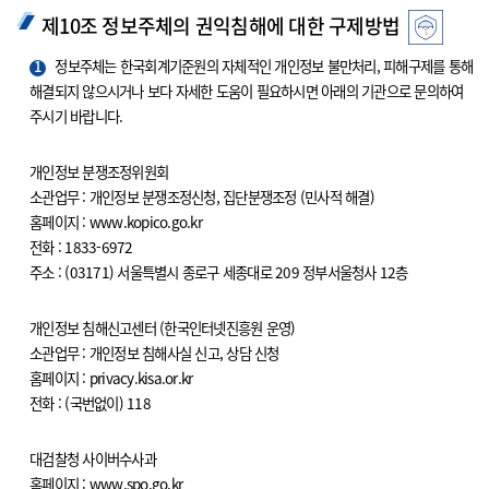
제10조 정보주체의 권익침해에 대한 구제방법
1
정보주체는 한국회계기준원의 자체적인 개인정보 불만처리, 피해구제를 통해
해결되지 않으시거나 보다 자세한 도움이 필요하시면 아래의 기관으로 문의하여
주시기 바랍니다.
개인정보 분쟁조정위원회
소관업무 : 개인정보 분쟁조정신청, 집단분쟁조정 (민사적 해결)
홈페이지 : www.kopico.go.kr
전화 : 1833-6972
주소 : (03171) 서울특별시 종로구 세종대로 209 정부서울청사 12층
개인정보 침해신고센터 (한국인터넷진흥원 운영)
소관업무 : 개인정보 침해사실 신고, 상담 신청
홈페이지 : privacy.kisa.or.kr
전화 : (국번없이) 118
대검찰청 사이버수사과
홈페이지 : www.spo.go.kr