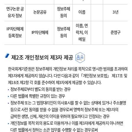
연구논문 공
정보주체
논문공유
이름
3년
유자 정보
동의
이름, 연
IP차단해제
정보주체
IP차단해제
락처, 이
준영구
등록정보
동의
메일
제2조 개인정보의 제3자 제공
한국회계기준원은 정보주체의 개인정보 처리를 목적으로 명시한 범위를 초과하여
제3자에게 제공하지 않습니다. 다만 다음과 같이「개인정보 보호법」 제17조 및
제18조 제2항 각 호를 준수하여 제3자에게 제공할 수 있습니다.
정보주체로부터 별도의 동의를 받는 경우
다른 법률에 특별한 규정이 있는 경우
정보주체 또는 그 법정대리인이 의사표시를 할 수 없는 상태에 있거나 주소불명
등으로 사전 동의를 받을 수 없을 경우로써 명백히 정보주체 또는 제3자의
급박한 생명, 신체, 재산의 이익을 위하여 필요하다고 인정되는 경우
개인정보를 목적 외의 용도로 이용하거나 이를 제3자에게 제공하지 아니하면
다른 법률에서 정하는 소관 업무를 수행할 수 없는 경우로써