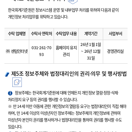
한국회계기준원은 정보시스템 운영 및 내부업무 처리를 위하여 다음과 같이
개인정보 처리업무를 위탁하고 있습니다.
수탁 업체명
수탁사 연락처
수탁업무 내용
계약기간
사업부서
26년 1월 1일
031-261-70
홈페이지 유지
㈜ 센텀인터넷
~ 26년 12월
경영관리실
93
관리
31일
제5조 정보주체와 법정대리인의 권리·의무 및 행사방법
1
정보주체는 한국회계기준원에 대해 언제든지 개인정보 열람·정정·삭제·
처리정지 요구 등의 권리를 행사할 수 있습니다.
※ 만 14세 미만 아동에 관한 개인정보의 열람등 요구는 법정대리인이 직접 해야
하며, 만 14세 이상의 미성년자인 정보주체는 정보주체의 개인정보에 관하여
미성년자 본인이 권리를 행사하거나 법정대리인을 통하여 권리를 행사할 수도
있습니다.