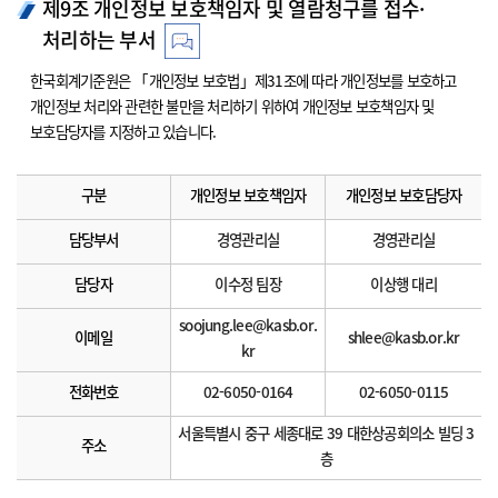
제9조 개인정보 보호책임자 및 열람청구를 접수·
처리하는 부서
한국회계기준원은 「개인정보 보호법」제31조에 따라 개인정보를 보호하고
개인정보 처리와 관련한 불만을 처리하기 위하여 개인정보 보호책임자 및
보호담당자를 지정하고 있습니다.
구분
개인정보 보호책임자
개인정보 보호담당자
담당부서
경영관리실
경영관리실
담당자
이수정 팀장
이상행 대리
soojung.lee@kasb.or.
이메일
shlee@kasb.or.kr
kr
전화번호
02-6050-0164
02-6050-0115
서울특별시 중구 세종대로 39 대한상공회의소 빌딩 3
주소
층