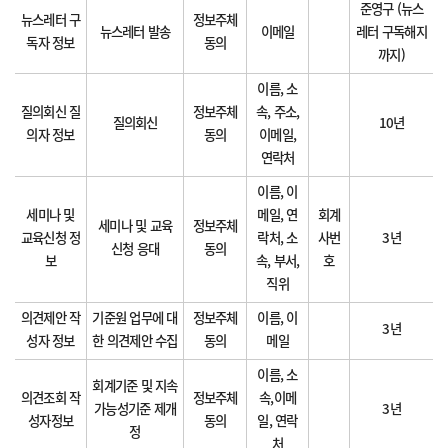
준영구 (뉴스
뉴스레터 구
정보주체
뉴스레터 발송
이메일
레터 구독해지
독자 정보
동의
까지)
이름, 소
질의회신 질
정보주체
속, 주소,
질의회신
10년
의자 정보
동의
이메일,
연락처
이름, 이
세미나 및
메일, 연
회계
세미나 및 교육
정보주체
교육신청 정
락처, 소
사번
3년
신청 응대
동의
보
속, 부서,
호
직위
의견제안 작
기준원 업무에 대
정보주체
이름, 이
3년
성자 정보
한 의견제안 수집
동의
메일
이름, 소
회계기준 및 지속
의견조회 작
정보주체
속,이메
가능성기준 제개
3년
성자정보
동의
일, 연락
정
처