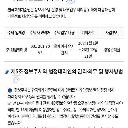
한국회계기준원은 정보시스템 운영 및 내부업무 처리를 위하여 다음과 같이
개인정보 처리업무를 위탁하고 있습니다.
수탁 업체명
수탁사 연락처
수탁업무 내용
계약기간
사업부서
26년 1월 1일
031-261-70
홈페이지 유지
㈜ 센텀인터넷
~ 26년 12월
경영관리실
93
관리
31일
제5조 정보주체와 법정대리인의 권리·의무 및 행사방법
1
정보주체는 한국회계기준원에 대해 언제든지 개인정보 열람·정정·삭제·
처리정지 요구 등의 권리를 행사할 수 있습니다.
※ 만 14세 미만 아동에 관한 개인정보의 열람등 요구는 법정대리인이 직접 해야
하며, 만 14세 이상의 미성년자인 정보주체는 정보주체의 개인정보에 관하여
미성년자 본인이 권리를 행사하거나 법정대리인을 통하여 권리를 행사할 수도
있습니다.