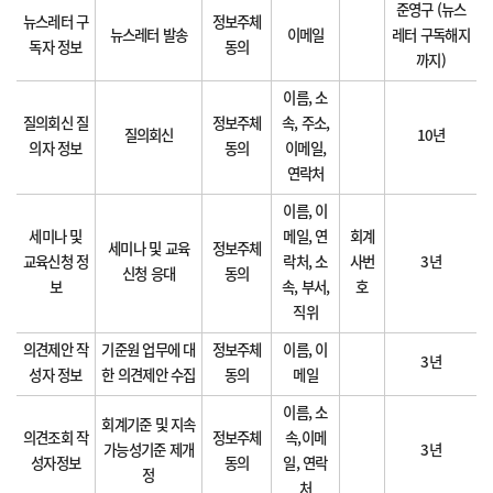
준영구 (뉴스
뉴스레터 구
정보주체
뉴스레터 발송
이메일
레터 구독해지
독자 정보
동의
까지)
이름, 소
질의회신 질
정보주체
속, 주소,
질의회신
10년
의자 정보
동의
이메일,
연락처
이름, 이
세미나 및
메일, 연
회계
세미나 및 교육
정보주체
교육신청 정
락처, 소
사번
3년
신청 응대
동의
보
속, 부서,
호
직위
의견제안 작
기준원 업무에 대
정보주체
이름, 이
3년
성자 정보
한 의견제안 수집
동의
메일
이름, 소
회계기준 및 지속
의견조회 작
정보주체
속,이메
가능성기준 제개
3년
성자정보
동의
일, 연락
정
처