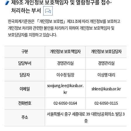
제9조 개인정보 보호책임자 및 열람청구를 접수·
처리하는 부서
한국회계기준원은 「개인정보 보호법」제31조에 따라 개인정보를 보호하고
개인정보 처리와 관련한 불만을 처리하기 위하여 개인정보 보호책임자 및
보호담당자를 지정하고 있습니다.
구분
개인정보 보호책임자
개인정보 보호담당자
담당부서
경영관리실
경영관리실
담당자
이수정 팀장
이상행 대리
soojung.lee@kasb.or.
이메일
shlee@kasb.or.kr
kr
전화번호
02-6050-0164
02-6050-0115
서울특별시 중구 세종대로 39 대한상공회의소 빌딩 3
주소
층