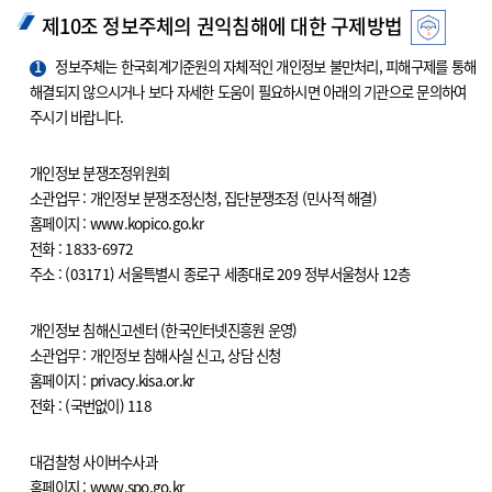
제10조 정보주체의 권익침해에 대한 구제방법
1
정보주체는 한국회계기준원의 자체적인 개인정보 불만처리, 피해구제를 통해
해결되지 않으시거나 보다 자세한 도움이 필요하시면 아래의 기관으로 문의하여
주시기 바랍니다.
개인정보 분쟁조정위원회
소관업무 : 개인정보 분쟁조정신청, 집단분쟁조정 (민사적 해결)
홈페이지 : www.kopico.go.kr
전화 : 1833-6972
주소 : (03171) 서울특별시 종로구 세종대로 209 정부서울청사 12층
개인정보 침해신고센터 (한국인터넷진흥원 운영)
소관업무 : 개인정보 침해사실 신고, 상담 신청
홈페이지 : privacy.kisa.or.kr
전화 : (국번없이) 118
대검찰청 사이버수사과
홈페이지 : www.spo.go.kr