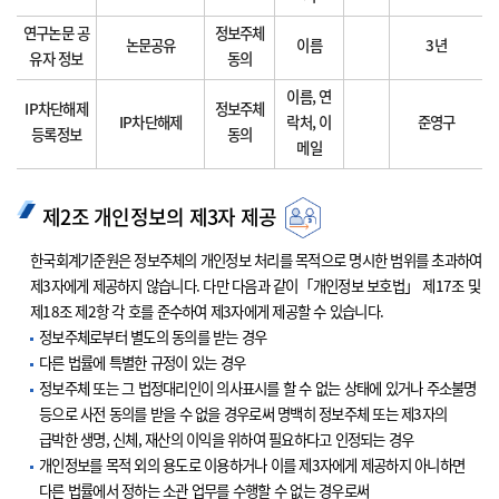
연구논문 공
정보주체
논문공유
이름
3년
유자 정보
동의
이름, 연
IP차단해제
정보주체
IP차단해제
락처, 이
준영구
등록정보
동의
메일
제2조 개인정보의 제3자 제공
한국회계기준원은 정보주체의 개인정보 처리를 목적으로 명시한 범위를 초과하여
제3자에게 제공하지 않습니다. 다만 다음과 같이「개인정보 보호법」 제17조 및
제18조 제2항 각 호를 준수하여 제3자에게 제공할 수 있습니다.
정보주체로부터 별도의 동의를 받는 경우
다른 법률에 특별한 규정이 있는 경우
정보주체 또는 그 법정대리인이 의사표시를 할 수 없는 상태에 있거나 주소불명
등으로 사전 동의를 받을 수 없을 경우로써 명백히 정보주체 또는 제3자의
급박한 생명, 신체, 재산의 이익을 위하여 필요하다고 인정되는 경우
개인정보를 목적 외의 용도로 이용하거나 이를 제3자에게 제공하지 아니하면
다른 법률에서 정하는 소관 업무를 수행할 수 없는 경우로써