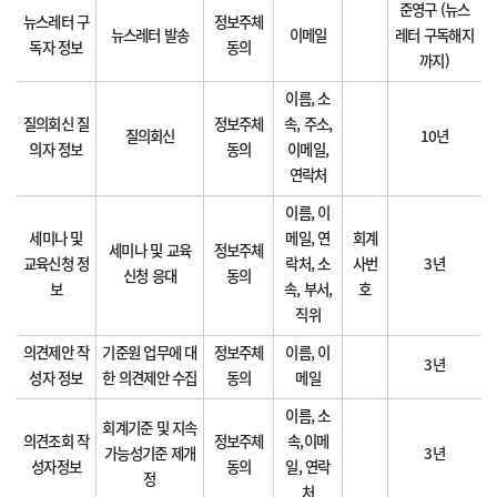
준영구 (뉴스
뉴스레터 구
정보주체
뉴스레터 발송
이메일
레터 구독해지
독자 정보
동의
까지)
이름, 소
질의회신 질
정보주체
속, 주소,
질의회신
10년
의자 정보
동의
이메일,
연락처
이름, 이
세미나 및
메일, 연
회계
세미나 및 교육
정보주체
교육신청 정
락처, 소
사번
3년
신청 응대
동의
보
속, 부서,
호
직위
의견제안 작
기준원 업무에 대
정보주체
이름, 이
3년
성자 정보
한 의견제안 수집
동의
메일
이름, 소
회계기준 및 지속
의견조회 작
정보주체
속,이메
가능성기준 제개
3년
성자정보
동의
일, 연락
정
처