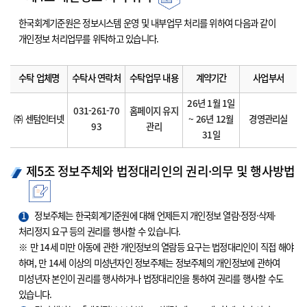
한국회계기준원은 정보시스템 운영 및 내부업무 처리를 위하여 다음과 같이
개인정보 처리업무를 위탁하고 있습니다.
수탁 업체명
수탁사 연락처
수탁업무 내용
계약기간
사업부서
26년 1월 1일
031-261-70
홈페이지 유지
㈜ 센텀인터넷
~ 26년 12월
경영관리실
93
관리
31일
제5조 정보주체와 법정대리인의 권리·의무 및 행사방법
1
정보주체는 한국회계기준원에 대해 언제든지 개인정보 열람·정정·삭제·
처리정지 요구 등의 권리를 행사할 수 있습니다.
※ 만 14세 미만 아동에 관한 개인정보의 열람등 요구는 법정대리인이 직접 해야
하며, 만 14세 이상의 미성년자인 정보주체는 정보주체의 개인정보에 관하여
미성년자 본인이 권리를 행사하거나 법정대리인을 통하여 권리를 행사할 수도
있습니다.