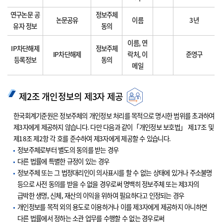
연구논문 공
정보주체
논문공유
이름
3년
유자 정보
동의
이름, 연
IP차단해제
정보주체
IP차단해제
락처, 이
준영구
등록정보
동의
메일
제2조 개인정보의 제3자 제공
한국회계기준원은 정보주체의 개인정보 처리를 목적으로 명시한 범위를 초과하여
제3자에게 제공하지 않습니다. 다만 다음과 같이「개인정보 보호법」 제17조 및
제18조 제2항 각 호를 준수하여 제3자에게 제공할 수 있습니다.
정보주체로부터 별도의 동의를 받는 경우
다른 법률에 특별한 규정이 있는 경우
정보주체 또는 그 법정대리인이 의사표시를 할 수 없는 상태에 있거나 주소불명
등으로 사전 동의를 받을 수 없을 경우로써 명백히 정보주체 또는 제3자의
급박한 생명, 신체, 재산의 이익을 위하여 필요하다고 인정되는 경우
개인정보를 목적 외의 용도로 이용하거나 이를 제3자에게 제공하지 아니하면
다른 법률에서 정하는 소관 업무를 수행할 수 없는 경우로써