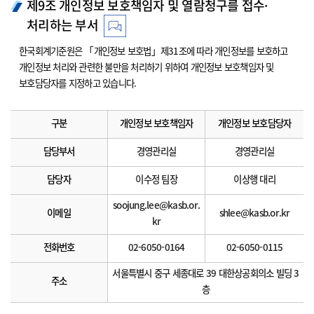
제9조 개인정보 보호책임자 및 열람청구를 접수·
처리하는 부서
한국회계기준원은 「개인정보 보호법」제31조에 따라 개인정보를 보호하고
개인정보 처리와 관련한 불만을 처리하기 위하여 개인정보 보호책임자 및
보호담당자를 지정하고 있습니다.
구분
개인정보 보호책임자
개인정보 보호담당자
담당부서
경영관리실
경영관리실
담당자
이수정 팀장
이상행 대리
soojung.lee@kasb.or.
이메일
shlee@kasb.or.kr
kr
전화번호
02-6050-0164
02-6050-0115
서울특별시 중구 세종대로 39 대한상공회의소 빌딩 3
주소
층