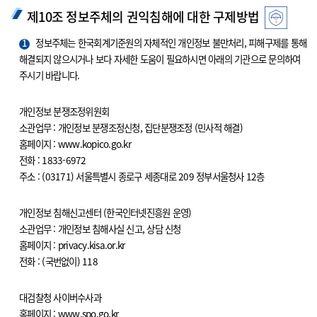
제10조 정보주체의 권익침해에 대한 구제방법
1
정보주체는 한국회계기준원의 자체적인 개인정보 불만처리, 피해구제를 통해
해결되지 않으시거나 보다 자세한 도움이 필요하시면 아래의 기관으로 문의하여
주시기 바랍니다.
개인정보 분쟁조정위원회
소관업무 : 개인정보 분쟁조정신청, 집단분쟁조정 (민사적 해결)
홈페이지 : www.kopico.go.kr
전화 : 1833-6972
주소 : (03171) 서울특별시 종로구 세종대로 209 정부서울청사 12층
개인정보 침해신고센터 (한국인터넷진흥원 운영)
소관업무 : 개인정보 침해사실 신고, 상담 신청
홈페이지 : privacy.kisa.or.kr
전화 : (국번없이) 118
대검찰청 사이버수사과
홈페이지 : www.spo.go.kr