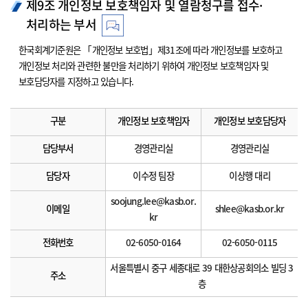
제9조 개인정보 보호책임자 및 열람청구를 접수·
처리하는 부서
한국회계기준원은 「개인정보 보호법」제31조에 따라 개인정보를 보호하고
개인정보 처리와 관련한 불만을 처리하기 위하여 개인정보 보호책임자 및
보호담당자를 지정하고 있습니다.
구분
개인정보 보호책임자
개인정보 보호담당자
담당부서
경영관리실
경영관리실
담당자
이수정 팀장
이상행 대리
soojung.lee@kasb.or.
이메일
shlee@kasb.or.kr
kr
전화번호
02-6050-0164
02-6050-0115
서울특별시 중구 세종대로 39 대한상공회의소 빌딩 3
주소
층