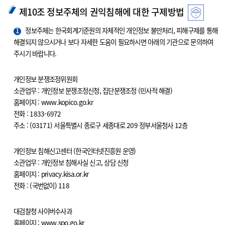
제10조 정보주체의 권익침해에 대한 구제방법
1
정보주체는 한국회계기준원의 자체적인 개인정보 불만처리, 피해구제를 통해
해결되지 않으시거나 보다 자세한 도움이 필요하시면 아래의 기관으로 문의하여
주시기 바랍니다.
개인정보 분쟁조정위원회
소관업무 : 개인정보 분쟁조정신청, 집단분쟁조정 (민사적 해결)
홈페이지 : www.kopico.go.kr
전화 : 1833-6972
주소 : (03171) 서울특별시 종로구 세종대로 209 정부서울청사 12층
개인정보 침해신고센터 (한국인터넷진흥원 운영)
소관업무 : 개인정보 침해사실 신고, 상담 신청
홈페이지 : privacy.kisa.or.kr
전화 : (국번없이) 118
대검찰청 사이버수사과
홈페이지 : www.spo.go.kr