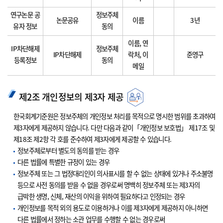
연구논문 공
정보주체
논문공유
이름
3년
유자 정보
동의
이름, 연
IP차단해제
정보주체
IP차단해제
락처, 이
준영구
등록정보
동의
메일
제2조 개인정보의 제3자 제공
한국회계기준원은 정보주체의 개인정보 처리를 목적으로 명시한 범위를 초과하여
제3자에게 제공하지 않습니다. 다만 다음과 같이「개인정보 보호법」 제17조 및
제18조 제2항 각 호를 준수하여 제3자에게 제공할 수 있습니다.
정보주체로부터 별도의 동의를 받는 경우
다른 법률에 특별한 규정이 있는 경우
정보주체 또는 그 법정대리인이 의사표시를 할 수 없는 상태에 있거나 주소불명
등으로 사전 동의를 받을 수 없을 경우로써 명백히 정보주체 또는 제3자의
급박한 생명, 신체, 재산의 이익을 위하여 필요하다고 인정되는 경우
개인정보를 목적 외의 용도로 이용하거나 이를 제3자에게 제공하지 아니하면
다른 법률에서 정하는 소관 업무를 수행할 수 없는 경우로써