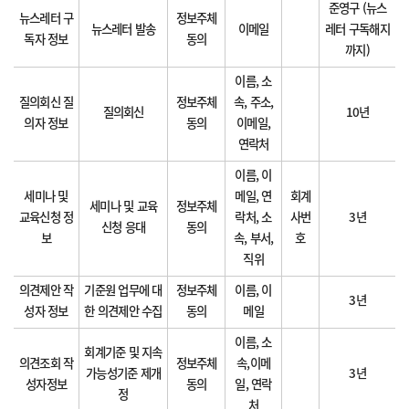
준영구 (뉴스
뉴스레터 구
정보주체
뉴스레터 발송
이메일
레터 구독해지
독자 정보
동의
까지)
이름, 소
질의회신 질
정보주체
속, 주소,
질의회신
10년
의자 정보
동의
이메일,
연락처
이름, 이
세미나 및
메일, 연
회계
세미나 및 교육
정보주체
교육신청 정
락처, 소
사번
3년
신청 응대
동의
보
속, 부서,
호
직위
의견제안 작
기준원 업무에 대
정보주체
이름, 이
3년
성자 정보
한 의견제안 수집
동의
메일
이름, 소
회계기준 및 지속
의견조회 작
정보주체
속,이메
가능성기준 제개
3년
성자정보
동의
일, 연락
정
처