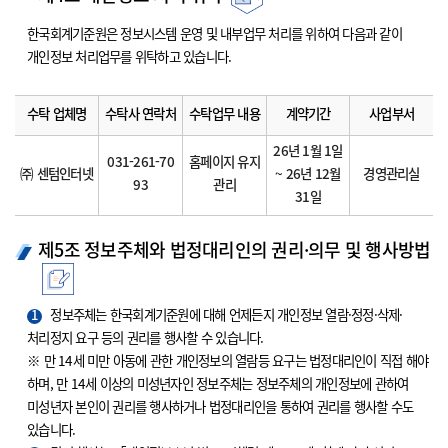
한국회계기준원은 정보시스템 운영 및 내부업무 처리를 위하여 다음과 같이
개인정보 처리업무를 위탁하고 있습니다.
수탁 업체명
수탁사 연락처
수탁업무 내용
계약기간
사업부서
26년 1월 1일
031-261-70
홈페이지 유지
㈜ 센텀인터넷
~ 26년 12월
경영관리실
93
관리
31일
제5조 정보주체와 법정대리인의 권리·의무 및 행사방법
1
정보주체는 한국회계기준원에 대해 언제든지 개인정보 열람·정정·삭제·
처리정지 요구 등의 권리를 행사할 수 있습니다.
※ 만 14세 미만 아동에 관한 개인정보의 열람등 요구는 법정대리인이 직접 해야
하며, 만 14세 이상의 미성년자인 정보주체는 정보주체의 개인정보에 관하여
미성년자 본인이 권리를 행사하거나 법정대리인을 통하여 권리를 행사할 수도
있습니다.