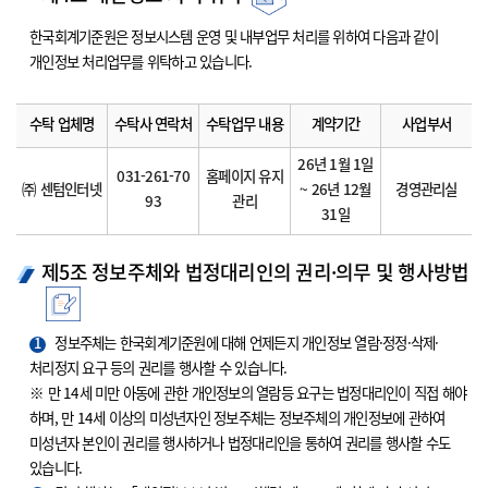
한국회계기준원은 정보시스템 운영 및 내부업무 처리를 위하여 다음과 같이
개인정보 처리업무를 위탁하고 있습니다.
수탁 업체명
수탁사 연락처
수탁업무 내용
계약기간
사업부서
26년 1월 1일
031-261-70
홈페이지 유지
㈜ 센텀인터넷
~ 26년 12월
경영관리실
93
관리
31일
제5조 정보주체와 법정대리인의 권리·의무 및 행사방법
1
정보주체는 한국회계기준원에 대해 언제든지 개인정보 열람·정정·삭제·
처리정지 요구 등의 권리를 행사할 수 있습니다.
※ 만 14세 미만 아동에 관한 개인정보의 열람등 요구는 법정대리인이 직접 해야
하며, 만 14세 이상의 미성년자인 정보주체는 정보주체의 개인정보에 관하여
미성년자 본인이 권리를 행사하거나 법정대리인을 통하여 권리를 행사할 수도
있습니다.