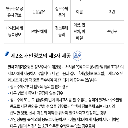
연구논문 공
정보주체
논문공유
이름
3년
유자 정보
동의
이름, 연
IP차단해제
정보주체
IP차단해제
락처, 이
준영구
등록정보
동의
메일
제2조 개인정보의 제3자 제공
한국회계기준원은 정보주체의 개인정보 처리를 목적으로 명시한 범위를 초과하여
제3자에게 제공하지 않습니다. 다만 다음과 같이「개인정보 보호법」 제17조 및
제18조 제2항 각 호를 준수하여 제3자에게 제공할 수 있습니다.
정보주체로부터 별도의 동의를 받는 경우
다른 법률에 특별한 규정이 있는 경우
정보주체 또는 그 법정대리인이 의사표시를 할 수 없는 상태에 있거나 주소불명
등으로 사전 동의를 받을 수 없을 경우로써 명백히 정보주체 또는 제3자의
급박한 생명, 신체, 재산의 이익을 위하여 필요하다고 인정되는 경우
개인정보를 목적 외의 용도로 이용하거나 이를 제3자에게 제공하지 아니하면
다른 법률에서 정하는 소관 업무를 수행할 수 없는 경우로써