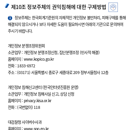
제10조 정보주체의 권익침해에 대한 구제방법
1
정보주체는 한국회계기준원의 자체적인 개인정보 불만처리, 피해구제를 통해
해결되지 않으시거나 보다 자세한 도움이 필요하시면 아래의 기관으로 문의하여
주시기 바랍니다.
개인정보 분쟁조정위원회
소관업무 : 개인정보 분쟁조정신청, 집단분쟁조정 (민사적 해결)
홈페이지 : www.kopico.go.kr
전화 : 1833-6972
주소 : (03171) 서울특별시 종로구 세종대로 209 정부서울청사 12층
개인정보 침해신고센터 (한국인터넷진흥원 운영)
소관업무 : 개인정보 침해사실 신고, 상담 신청
홈페이지 : privacy.kisa.or.kr
전화 : (국번없이) 118
대검찰청 사이버수사과
홈페이지 : www.spo.go.kr