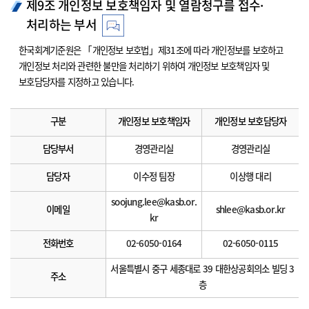
제9조 개인정보 보호책임자 및 열람청구를 접수·
처리하는 부서
한국회계기준원은 「개인정보 보호법」제31조에 따라 개인정보를 보호하고
개인정보 처리와 관련한 불만을 처리하기 위하여 개인정보 보호책임자 및
보호담당자를 지정하고 있습니다.
구분
개인정보 보호책임자
개인정보 보호담당자
담당부서
경영관리실
경영관리실
담당자
이수정 팀장
이상행 대리
soojung.lee@kasb.or.
이메일
shlee@kasb.or.kr
kr
전화번호
02-6050-0164
02-6050-0115
서울특별시 중구 세종대로 39 대한상공회의소 빌딩 3
주소
층