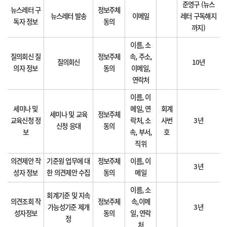
준영구 (뉴스
뉴스레터 구
정보주체
뉴스레터 발송
이메일
레터 구독해지
독자 정보
동의
까지)
이름, 소
질의회신 질
정보주체
속, 주소,
질의회신
10년
의자 정보
동의
이메일,
연락처
이름, 이
세미나 및
메일, 연
회계
세미나 및 교육
정보주체
교육신청 정
락처, 소
사번
3년
신청 응대
동의
보
속, 부서,
호
직위
의견제안 작
기준원 업무에 대
정보주체
이름, 이
3년
성자 정보
한 의견제안 수집
동의
메일
이름, 소
회계기준 및 지속
의견조회 작
정보주체
속,이메
가능성기준 제개
3년
성자정보
동의
일, 연락
정
처