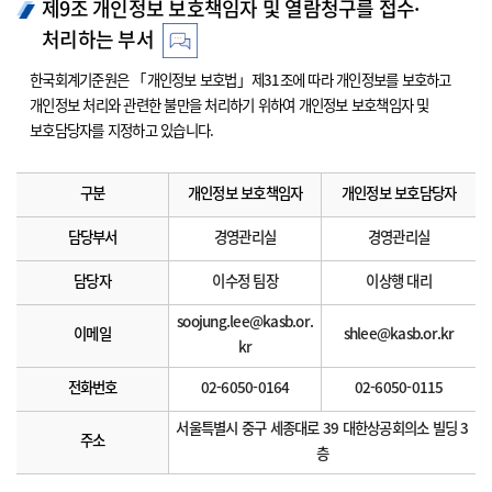
제9조 개인정보 보호책임자 및 열람청구를 접수·
처리하는 부서
한국회계기준원은 「개인정보 보호법」제31조에 따라 개인정보를 보호하고
개인정보 처리와 관련한 불만을 처리하기 위하여 개인정보 보호책임자 및
보호담당자를 지정하고 있습니다.
구분
개인정보 보호책임자
개인정보 보호담당자
담당부서
경영관리실
경영관리실
담당자
이수정 팀장
이상행 대리
soojung.lee@kasb.or.
이메일
shlee@kasb.or.kr
kr
전화번호
02-6050-0164
02-6050-0115
서울특별시 중구 세종대로 39 대한상공회의소 빌딩 3
주소
층