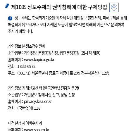
제10조 정보주체의 권익침해에 대한 구제방법
1
정보주체는 한국회계기준원의 자체적인 개인정보 불만처리, 피해구제를 통해
해결되지 않으시거나 보다 자세한 도움이 필요하시면 아래의 기관으로 문의하여
주시기 바랍니다.
개인정보 분쟁조정위원회
소관업무 : 개인정보 분쟁조정신청, 집단분쟁조정 (민사적 해결)
홈페이지 : www.kopico.go.kr
전화 : 1833-6972
주소 : (03171) 서울특별시 종로구 세종대로 209 정부서울청사 12층
개인정보 침해신고센터 (한국인터넷진흥원 운영)
소관업무 : 개인정보 침해사실 신고, 상담 신청
홈페이지 : privacy.kisa.or.kr
전화 : (국번없이) 118
대검찰청 사이버수사과
홈페이지 : www.spo.go.kr