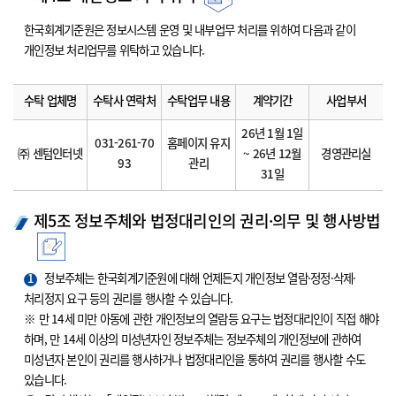
한국회계기준원은 정보시스템 운영 및 내부업무 처리를 위하여 다음과 같이
개인정보 처리업무를 위탁하고 있습니다.
수탁 업체명
수탁사 연락처
수탁업무 내용
계약기간
사업부서
26년 1월 1일
031-261-70
홈페이지 유지
㈜ 센텀인터넷
~ 26년 12월
경영관리실
93
관리
31일
제5조 정보주체와 법정대리인의 권리·의무 및 행사방법
1
정보주체는 한국회계기준원에 대해 언제든지 개인정보 열람·정정·삭제·
처리정지 요구 등의 권리를 행사할 수 있습니다.
※ 만 14세 미만 아동에 관한 개인정보의 열람등 요구는 법정대리인이 직접 해야
하며, 만 14세 이상의 미성년자인 정보주체는 정보주체의 개인정보에 관하여
미성년자 본인이 권리를 행사하거나 법정대리인을 통하여 권리를 행사할 수도
있습니다.