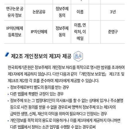
연구논문 공
정보주체
논문공유
이름
3년
유자 정보
동의
이름, 연
IP차단해제
정보주체
IP차단해제
락처, 이
준영구
등록정보
동의
메일
제2조 개인정보의 제3자 제공
한국회계기준원은 정보주체의 개인정보 처리를 목적으로 명시한 범위를 초과하여
제3자에게 제공하지 않습니다. 다만 다음과 같이「개인정보 보호법」 제17조 및
제18조 제2항 각 호를 준수하여 제3자에게 제공할 수 있습니다.
정보주체로부터 별도의 동의를 받는 경우
다른 법률에 특별한 규정이 있는 경우
정보주체 또는 그 법정대리인이 의사표시를 할 수 없는 상태에 있거나 주소불명
등으로 사전 동의를 받을 수 없을 경우로써 명백히 정보주체 또는 제3자의
급박한 생명, 신체, 재산의 이익을 위하여 필요하다고 인정되는 경우
개인정보를 목적 외의 용도로 이용하거나 이를 제3자에게 제공하지 아니하면
다른 법률에서 정하는 소관 업무를 수행할 수 없는 경우로써