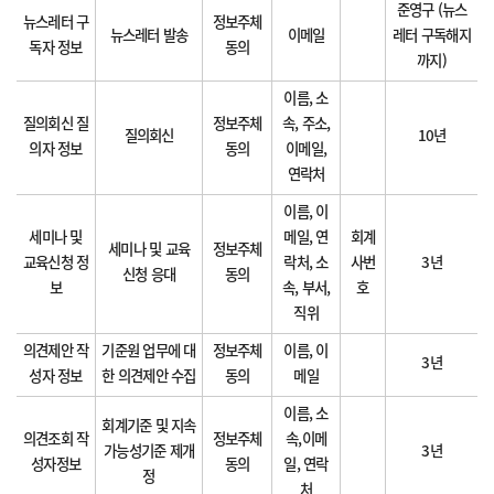
준영구 (뉴스
뉴스레터 구
정보주체
뉴스레터 발송
이메일
레터 구독해지
독자 정보
동의
까지)
이름, 소
질의회신 질
정보주체
속, 주소,
질의회신
10년
의자 정보
동의
이메일,
연락처
이름, 이
세미나 및
메일, 연
회계
세미나 및 교육
정보주체
교육신청 정
락처, 소
사번
3년
신청 응대
동의
보
속, 부서,
호
직위
의견제안 작
기준원 업무에 대
정보주체
이름, 이
3년
성자 정보
한 의견제안 수집
동의
메일
이름, 소
회계기준 및 지속
의견조회 작
정보주체
속,이메
가능성기준 제개
3년
성자정보
동의
일, 연락
정
처