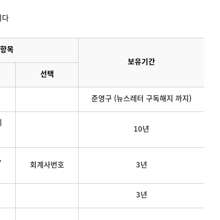
니다
항목
보유기간
선택
준영구 (뉴스레터 구독해지 까지)
메
10년
,
회계사번호
3년
3년
연