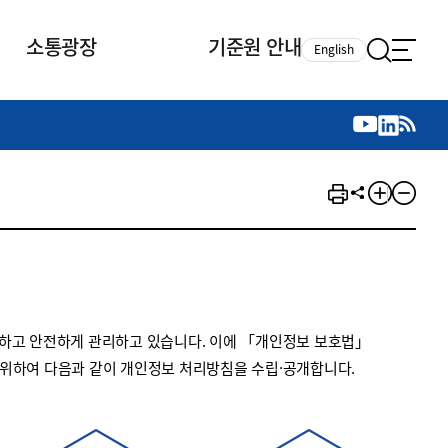
소통광장
기준원 안내
English
국제 활동
국제 활동
참여
뉴스레터
주요업무
자료실
자료실
참여
채용안내
연구논문 공유
2026년 중점 사업방향
제정개정자료
제정개정자료
서베이
채용 안내
회계기준 제정개정 업무
행사·교육자료
행사∙교육자료
의견제안
채용 공고
회계기준 제정개정 절차
기고자료
기고자료
지속가능성 공시기준 제정개정
업무
교육 업무
하고 안전하게 관리하고 있습니다. 이에 「개인정보 보호법」
IFRS재단 재정지원
 위하여 다음과 같이 개인정보 처리방침을 수립·공개합니다.