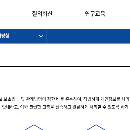
카피라이트로 가기
본문으로 가기
주메뉴로 가기
질의회신
연구교육
리방침
제정개정과제
제정개정과제
질의회신 요약
연구
보도자료
CI소개
주요 일정
주요 일정
회계기준적용의견서
교육
회계뉴스
조직
진행 과제
진행 과제
질의회신 요약 안내
진행 중인 연구과제
스마트강의
완료 과제
완료 과제
질의회신 요약 전체
IFRS Research Forum
교육 자료
의견 조회
의견 조회
한국채택국제회계기준
출판물
IFRS 해석위원회 논의 결과
일반기업회계기준
종전기업회계기준
 보호법」 및 관계법령이 정한 바를 준수하여, 적법하게 개인정보를 처리
K-IFRS 신속처리질의
을 안내하고, 이와 관련한 고충을 신속하고 원활하게 처리할 수 있도록 하기
일반기업회계기준 신속처리질
의
정착지원TF