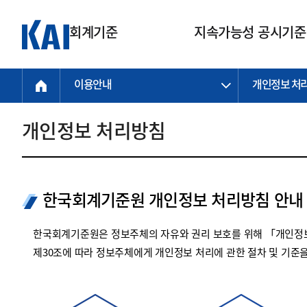
회계기준
지속가능성 공시기준
이용안내
개인정보 처
회계기준
지속가능성
질의회신
연구교육
소통광장
기준원 안내
기업회계기준
지속가능성 공시기준
질의회신 접수
한국회계연구원
공지사항
비전과 연혁
공시기준
기업회계기준(전체)
지속가능성 공시기준(전체)
질의회신 업무절차
소개
설립 안내
개인정보 처리방침
기업회계기준전문
한국 지속가능성 공시기준
신속처리 질의
박사후 연구원 프로그램
비전
한국채택국제회계기준(K-IFRS)
IFRS 지속가능성 공시기준
정규절차 질의
연혁
투명·지속가능 경제를 위한
회계기준 및 지속가능성 기준
제정의 글로벌 리더
국제회계기준(IFRS)
역대 임원
투명·지속가능 경제를 위한
회계기준 및 지속가능성 기준
제정의 글로벌 리더
한국회계기준원 개인정보 처리방침 안내
자주하는 질문
일반기업회계기준
연차보고서
기업 보고 지원
특수분야회계기준
감사보고서
한국회계기준원은 정보주체의 자유와 권리 보호를 위해 「개인정보
중소기업회계기준
한국 지속가능성 공시기준 적용
제30조에 따라 정보주체에게 개인정보 처리에 관한 절차 및 기준
지원
비영리조직회계기준
투명·지속가능 경제를 위한
회계기준 및 지속가능성 기준
제정의 글로벌 리더
투명·지속가능 경제를 위한
회계기준 및 지속가능성 기준
제정의 글로벌 리더
국제 지속가능성 공시기준 적용
종전기업회계기준
투명·지속가능 경제를 위한
회계기준 및 지속가능성 기준
제정의 글로벌 리더
찾아오시는 길
지원
회계기준연혁