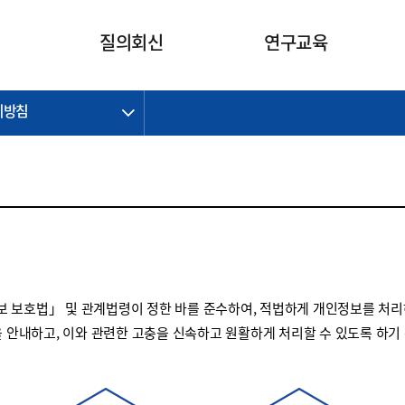
카피라이트로 가기
본문으로 가기
주메뉴로 가기
질의회신
연구교육
리방침
제정개정과제
제정개정과제
질의회신 요약
연구
보도자료
CI소개
주요 일정
주요 일정
회계기준적용의견서
교육
회계뉴스
조직
진행 과제
진행 과제
질의회신 요약 안내
진행 중인 연구과제
스마트강의
완료 과제
완료 과제
질의회신 요약 전체
IFRS Research Forum
교육 자료
의견 조회
의견 조회
한국채택국제회계기준
출판물
IFRS 해석위원회 논의 결과
일반기업회계기준
종전기업회계기준
 보호법」 및 관계법령이 정한 바를 준수하여, 적법하게 개인정보를 처리
K-IFRS 신속처리질의
을 안내하고, 이와 관련한 고충을 신속하고 원활하게 처리할 수 있도록 하기
일반기업회계기준 신속처리질
의
정착지원TF