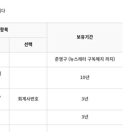
니다
항목
보유기간
선택
준영구 (뉴스레터 구독해지 까지)
메
10년
,
회계사번호
3년
3년
연