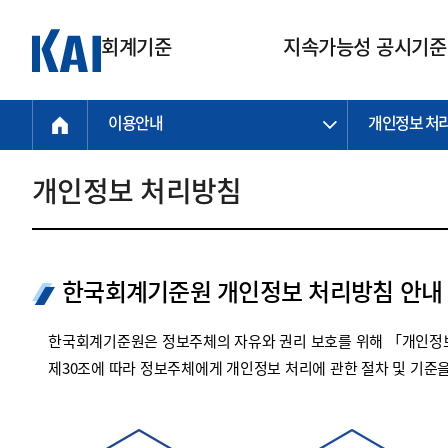
회계기준
지속가능성 공시기준
이용안내
개인정보 처
회계기준
지속가능성
질의회신
연구교육
소통광장
기준원 안내
기업회계기준
지속가능성 공시기준
질의회신 접수
한국회계연구원
공지사항
비전과 연혁
공시기준
기업회계기준(전체)
지속가능성 공시기준(전체)
질의회신 업무절차
소개
설립 안내
개인정보 처리방침
기업회계기준전문
한국 지속가능성 공시기준
신속처리 질의
박사후 연구원 프로그램
비전
한국채택국제회계기준(K-IFRS)
IFRS 지속가능성 공시기준
정규절차 질의
연혁
투명·지속가능 경제를 위한
회계기준 및 지속가능성 기준
제정의 글로벌 리더
국제회계기준(IFRS)
역대 임원
투명·지속가능 경제를 위한
회계기준 및 지속가능성 기준
제정의 글로벌 리더
한국회계기준원 개인정보 처리방침 안내
자주하는 질문
일반기업회계기준
연차보고서
기업 보고 지원
특수분야회계기준
감사보고서
한국회계기준원은 정보주체의 자유와 권리 보호를 위해 「개인정보
중소기업회계기준
한국 지속가능성 공시기준 적용
제30조에 따라 정보주체에게 개인정보 처리에 관한 절차 및 기준
지원
비영리조직회계기준
투명·지속가능 경제를 위한
회계기준 및 지속가능성 기준
제정의 글로벌 리더
투명·지속가능 경제를 위한
회계기준 및 지속가능성 기준
제정의 글로벌 리더
국제 지속가능성 공시기준 적용
종전기업회계기준
투명·지속가능 경제를 위한
회계기준 및 지속가능성 기준
제정의 글로벌 리더
찾아오시는 길
지원
회계기준연혁