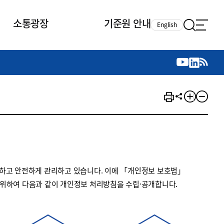
소통광장
기준원 안내
English
국제 활동
국제 활동
참여
뉴스레터
주요업무
자료실
자료실
참여
채용안내
연구논문 공유
2026년 중점 사업방향
제정개정자료
제정개정자료
서베이
채용 안내
회계기준 제정개정 업무
행사·교육자료
행사∙교육자료
의견제안
채용 공고
회계기준 제정개정 절차
기고자료
기고자료
지속가능성 공시기준 제정개정
업무
교육 업무
하고 안전하게 관리하고 있습니다. 이에 「개인정보 보호법」
IFRS재단 재정지원
 위하여 다음과 같이 개인정보 처리방침을 수립·공개합니다.