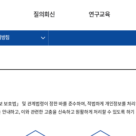
카피라이트로 가기
본문으로 가기
주메뉴로 가기
질의회신
연구교육
리방침
제정개정과제
제정개정과제
질의회신 요약
연구
보도자료
CI소개
주요 일정
주요 일정
회계기준적용의견서
교육
회계뉴스
조직
진행 과제
진행 과제
질의회신 요약 안내
진행 중인 연구과제
스마트강의
완료 과제
완료 과제
질의회신 요약 전체
IFRS Research Forum
교육 자료
의견 조회
의견 조회
한국채택국제회계기준
출판물
IFRS 해석위원회 논의 결과
일반기업회계기준
종전기업회계기준
 보호법」 및 관계법령이 정한 바를 준수하여, 적법하게 개인정보를 처리
K-IFRS 신속처리질의
을 안내하고, 이와 관련한 고충을 신속하고 원활하게 처리할 수 있도록 하기
일반기업회계기준 신속처리질
의
정착지원TF