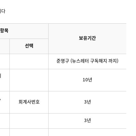
니다
항목
보유기간
선택
준영구 (뉴스레터 구독해지 까지)
메
10년
,
회계사번호
3년
3년
연