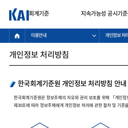
회계기준
지속가능성 공시기준
이용안내
개인정보 처
회계기준
지속가능성
질의회신
연구교육
소통광장
기준원 안내
기업회계기준
지속가능성 공시기준
질의회신 접수
한국회계연구원
공지사항
비전과 연혁
공시기준
기업회계기준(전체)
지속가능성 공시기준(전체)
질의회신 업무절차
소개
설립 안내
개인정보 처리방침
기업회계기준전문
한국 지속가능성 공시기준
신속처리 질의
박사후 연구원 프로그램
비전
한국채택국제회계기준(K-IFRS)
IFRS 지속가능성 공시기준
정규절차 질의
연혁
투명·지속가능 경제를 위한
회계기준 및 지속가능성 기준
제정의 글로벌 리더
국제회계기준(IFRS)
역대 임원
투명·지속가능 경제를 위한
회계기준 및 지속가능성 기준
제정의 글로벌 리더
한국회계기준원 개인정보 처리방침 안내
자주하는 질문
일반기업회계기준
연차보고서
기업 보고 지원
특수분야회계기준
감사보고서
한국회계기준원은 정보주체의 자유와 권리 보호를 위해 「개인정보
중소기업회계기준
한국 지속가능성 공시기준 적용
제30조에 따라 정보주체에게 개인정보 처리에 관한 절차 및 기준
지원
비영리조직회계기준
투명·지속가능 경제를 위한
회계기준 및 지속가능성 기준
제정의 글로벌 리더
투명·지속가능 경제를 위한
회계기준 및 지속가능성 기준
제정의 글로벌 리더
국제 지속가능성 공시기준 적용
종전기업회계기준
투명·지속가능 경제를 위한
회계기준 및 지속가능성 기준
제정의 글로벌 리더
찾아오시는 길
지원
회계기준연혁