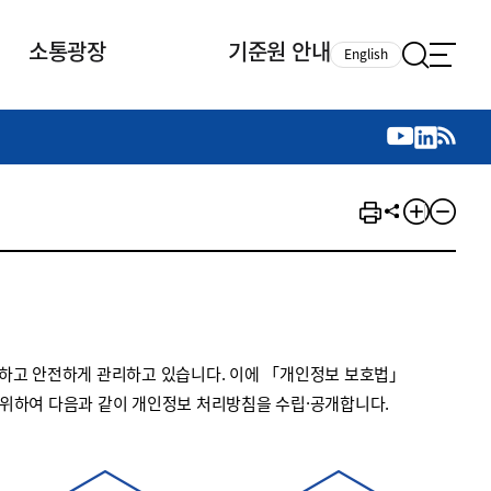
소통광장
기준원 안내
English
국제 활동
국제 활동
참여
뉴스레터
주요업무
자료실
자료실
참여
채용안내
연구논문 공유
2026년 중점 사업방향
제정개정자료
제정개정자료
서베이
채용 안내
회계기준 제정개정 업무
행사·교육자료
행사∙교육자료
의견제안
채용 공고
회계기준 제정개정 절차
기고자료
기고자료
지속가능성 공시기준 제정개정
업무
교육 업무
하고 안전하게 관리하고 있습니다. 이에 「개인정보 보호법」
IFRS재단 재정지원
 위하여 다음과 같이 개인정보 처리방침을 수립·공개합니다.