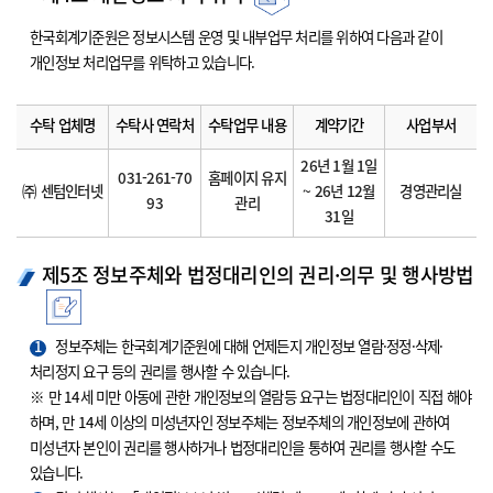
한국회계기준원은 정보시스템 운영 및 내부업무 처리를 위하여 다음과 같이
개인정보 처리업무를 위탁하고 있습니다.
수탁 업체명
수탁사 연락처
수탁업무 내용
계약기간
사업부서
26년 1월 1일
031-261-70
홈페이지 유지
㈜ 센텀인터넷
~ 26년 12월
경영관리실
93
관리
31일
제5조 정보주체와 법정대리인의 권리·의무 및 행사방법
1
정보주체는 한국회계기준원에 대해 언제든지 개인정보 열람·정정·삭제·
처리정지 요구 등의 권리를 행사할 수 있습니다.
※ 만 14세 미만 아동에 관한 개인정보의 열람등 요구는 법정대리인이 직접 해야
하며, 만 14세 이상의 미성년자인 정보주체는 정보주체의 개인정보에 관하여
미성년자 본인이 권리를 행사하거나 법정대리인을 통하여 권리를 행사할 수도
있습니다.