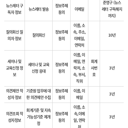
준영구 (뉴스
뉴스레터 구
정보주체
뉴스레터 발송
이메일
레터 구독해지
독자 정보
동의
까지)
이름, 소
질의회신 질
정보주체
속, 주소,
질의회신
10년
의자 정보
동의
이메일,
연락처
이름, 이
세미나 및
메일, 연
회계
세미나 및 교육
정보주체
교육신청 정
락처, 소
사번
3년
신청 응대
동의
보
속, 부서,
호
직위
의견제안 작
기준원 업무에 대
정보주체
이름, 이
3년
성자 정보
한 의견제안 수집
동의
메일
이름, 소
회계기준 및 지속
의견조회 작
정보주체
속,이메
가능성기준 제개
3년
성자정보
동의
일, 연락
정
처