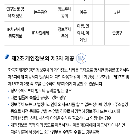
연구논문 공
정보주체
논문공유
이름
3년
유자 정보
동의
이름, 연
IP차단해제
정보주체
IP차단해제
락처, 이
준영구
등록정보
동의
메일
제2조 개인정보의 제3자 제공
한국회계기준원은 정보주체의 개인정보 처리를 목적으로 명시한 범위를 초과하여
제3자에게 제공하지 않습니다. 다만 다음과 같이「개인정보 보호법」 제17조 및
제18조 제2항 각 호를 준수하여 제3자에게 제공할 수 있습니다.
정보주체로부터 별도의 동의를 받는 경우
다른 법률에 특별한 규정이 있는 경우
정보주체 또는 그 법정대리인이 의사표시를 할 수 없는 상태에 있거나 주소불명
등으로 사전 동의를 받을 수 없을 경우로써 명백히 정보주체 또는 제3자의
급박한 생명, 신체, 재산의 이익을 위하여 필요하다고 인정되는 경우
개인정보를 목적 외의 용도로 이용하거나 이를 제3자에게 제공하지 아니하면
다른 법률에서 정하는 소관 업무를 수행할 수 없는 경우로써