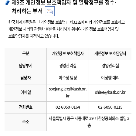
제9조 개인정보 보호책임자 및 열람청구를 접수·
처리하는 부서
한국회계기준원은 「개인정보 보호법」제31조에 따라 개인정보를 보호하고
개인정보 처리와 관련한 불만을 처리하기 위하여 개인정보 보호책임자 및
보호담당자를 지정하고 있습니다.
구분
개인정보 보호책임자
개인정보 보호담당자
담당부서
경영관리실
경영관리실
담당자
이수정 팀장
이상행 대리
soojung.lee@kasb.or.
이메일
shlee@kasb.or.kr
kr
전화번호
02-6050-0164
02-6050-0115
서울특별시 중구 세종대로 39 대한상공회의소 빌딩 3
주소
층