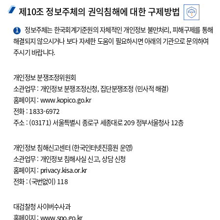
제10조 정보주체의 권익침해에 대한 구제방법
1
정보주체는 한국회계기준원의 자체적인 개인정보 불만처리, 피해구제를 통해
해결되지 않으시거나 보다 자세한 도움이 필요하시면 아래의 기관으로 문의하여
주시기 바랍니다.
개인정보 분쟁조정위원회
소관업무 : 개인정보 분쟁조정신청, 집단분쟁조정 (민사적 해결)
홈페이지 : www.kopico.go.kr
전화 : 1833-6972
주소 : (03171) 서울특별시 종로구 세종대로 209 정부서울청사 12층
개인정보 침해신고센터 (한국인터넷진흥원 운영)
소관업무 : 개인정보 침해사실 신고, 상담 신청
홈페이지 : privacy.kisa.or.kr
전화 : (국번없이) 118
대검찰청 사이버수사과
홈페이지 : www.spo.go.kr