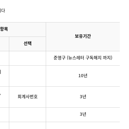
니다
항목
보유기간
선택
준영구 (뉴스레터 구독해지 까지)
메
10년
,
회계사번호
3년
3년
연