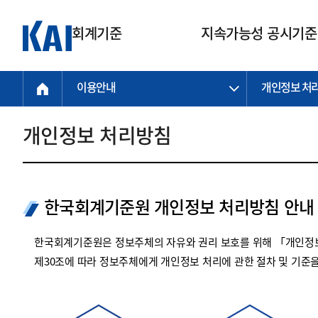
회계기준
지속가능성 공시기준
이용안내
개인정보 처
회계기준
지속가능성
질의회신
연구교육
소통광장
기준원 안내
기업회계기준
지속가능성 공시기준
질의회신 접수
한국회계연구원
공지사항
비전과 연혁
공시기준
기업회계기준(전체)
지속가능성 공시기준(전체)
질의회신 업무절차
소개
설립 안내
개인정보 처리방침
기업회계기준전문
한국 지속가능성 공시기준
신속처리 질의
박사후 연구원 프로그램
비전
한국채택국제회계기준(K-IFRS)
IFRS 지속가능성 공시기준
정규절차 질의
연혁
투명·지속가능 경제를 위한
회계기준 및 지속가능성 기준
제정의 글로벌 리더
국제회계기준(IFRS)
역대 임원
투명·지속가능 경제를 위한
회계기준 및 지속가능성 기준
제정의 글로벌 리더
한국회계기준원 개인정보 처리방침 안내
자주하는 질문
일반기업회계기준
연차보고서
기업 보고 지원
특수분야회계기준
감사보고서
한국회계기준원은 정보주체의 자유와 권리 보호를 위해 「개인정보
중소기업회계기준
한국 지속가능성 공시기준 적용
제30조에 따라 정보주체에게 개인정보 처리에 관한 절차 및 기준
지원
비영리조직회계기준
투명·지속가능 경제를 위한
회계기준 및 지속가능성 기준
제정의 글로벌 리더
투명·지속가능 경제를 위한
회계기준 및 지속가능성 기준
제정의 글로벌 리더
국제 지속가능성 공시기준 적용
종전기업회계기준
투명·지속가능 경제를 위한
회계기준 및 지속가능성 기준
제정의 글로벌 리더
찾아오시는 길
지원
회계기준연혁