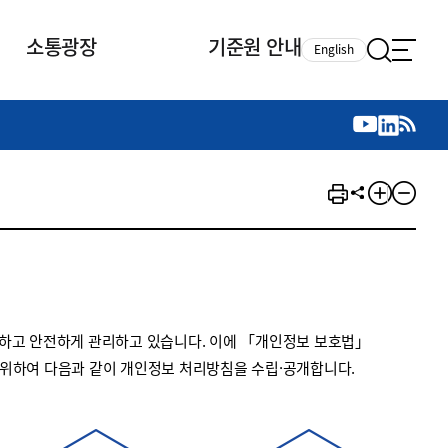
소통광장
기준원 안내
English
국제 활동
국제 활동
참여
뉴스레터
주요업무
자료실
자료실
참여
채용안내
연구논문 공유
2026년 중점 사업방향
제정개정자료
제정개정자료
서베이
채용 안내
회계기준 제정개정 업무
행사·교육자료
행사∙교육자료
의견제안
채용 공고
회계기준 제정개정 절차
기고자료
기고자료
지속가능성 공시기준 제정개정
업무
교육 업무
하고 안전하게 관리하고 있습니다. 이에 「개인정보 보호법」
IFRS재단 재정지원
 위하여 다음과 같이 개인정보 처리방침을 수립·공개합니다.