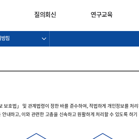
카피라이트로 가기
본문으로 가기
주메뉴로 가기
질의회신
연구교육
리방침
제정개정과제
제정개정과제
질의회신 요약
연구
보도자료
CI소개
주요 일정
주요 일정
회계기준적용의견서
교육
회계뉴스
조직
진행 과제
진행 과제
질의회신 요약 안내
진행 중인 연구과제
스마트강의
완료 과제
완료 과제
질의회신 요약 전체
IFRS Research Forum
교육 자료
의견 조회
의견 조회
한국채택국제회계기준
출판물
IFRS 해석위원회 논의 결과
일반기업회계기준
종전기업회계기준
 보호법」 및 관계법령이 정한 바를 준수하여, 적법하게 개인정보를 처리
K-IFRS 신속처리질의
을 안내하고, 이와 관련한 고충을 신속하고 원활하게 처리할 수 있도록 하기
일반기업회계기준 신속처리질
의
정착지원TF