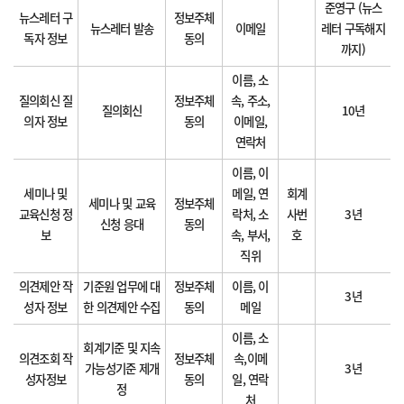
준영구 (뉴스
뉴스레터 구
정보주체
뉴스레터 발송
이메일
레터 구독해지
독자 정보
동의
까지)
이름, 소
질의회신 질
정보주체
속, 주소,
질의회신
10년
의자 정보
동의
이메일,
연락처
이름, 이
세미나 및
메일, 연
회계
세미나 및 교육
정보주체
교육신청 정
락처, 소
사번
3년
신청 응대
동의
보
속, 부서,
호
직위
의견제안 작
기준원 업무에 대
정보주체
이름, 이
3년
성자 정보
한 의견제안 수집
동의
메일
이름, 소
회계기준 및 지속
의견조회 작
정보주체
속,이메
가능성기준 제개
3년
성자정보
동의
일, 연락
정
처