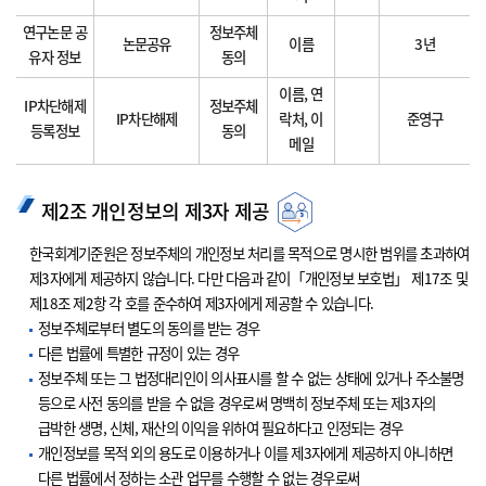
연구논문 공
정보주체
논문공유
이름
3년
유자 정보
동의
이름, 연
IP차단해제
정보주체
IP차단해제
락처, 이
준영구
등록정보
동의
메일
제2조 개인정보의 제3자 제공
한국회계기준원은 정보주체의 개인정보 처리를 목적으로 명시한 범위를 초과하여
제3자에게 제공하지 않습니다. 다만 다음과 같이「개인정보 보호법」 제17조 및
제18조 제2항 각 호를 준수하여 제3자에게 제공할 수 있습니다.
정보주체로부터 별도의 동의를 받는 경우
다른 법률에 특별한 규정이 있는 경우
정보주체 또는 그 법정대리인이 의사표시를 할 수 없는 상태에 있거나 주소불명
등으로 사전 동의를 받을 수 없을 경우로써 명백히 정보주체 또는 제3자의
급박한 생명, 신체, 재산의 이익을 위하여 필요하다고 인정되는 경우
개인정보를 목적 외의 용도로 이용하거나 이를 제3자에게 제공하지 아니하면
다른 법률에서 정하는 소관 업무를 수행할 수 없는 경우로써