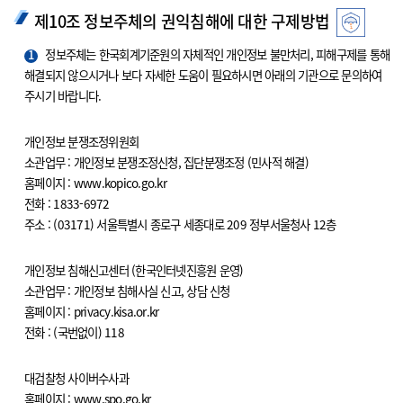
제10조 정보주체의 권익침해에 대한 구제방법
1
정보주체는 한국회계기준원의 자체적인 개인정보 불만처리, 피해구제를 통해
해결되지 않으시거나 보다 자세한 도움이 필요하시면 아래의 기관으로 문의하여
주시기 바랍니다.
개인정보 분쟁조정위원회
소관업무 : 개인정보 분쟁조정신청, 집단분쟁조정 (민사적 해결)
홈페이지 : www.kopico.go.kr
전화 : 1833-6972
주소 : (03171) 서울특별시 종로구 세종대로 209 정부서울청사 12층
개인정보 침해신고센터 (한국인터넷진흥원 운영)
소관업무 : 개인정보 침해사실 신고, 상담 신청
홈페이지 : privacy.kisa.or.kr
전화 : (국번없이) 118
대검찰청 사이버수사과
홈페이지 : www.spo.go.kr