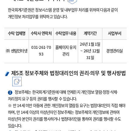
한국회계기준원은 정보시스템 운영 및 내부업무 처리를 위하여 다음과 같이
개인정보 처리업무를 위탁하고 있습니다.
수탁 업체명
수탁사 연락처
수탁업무 내용
계약기간
사업부서
26년 1월 1일
031-261-70
홈페이지 유지
㈜ 센텀인터넷
~ 26년 12월
경영관리실
93
관리
31일
제5조 정보주체와 법정대리인의 권리·의무 및 행사방법
1
정보주체는 한국회계기준원에 대해 언제든지 개인정보 열람·정정·삭제·
처리정지 요구 등의 권리를 행사할 수 있습니다.
※ 만 14세 미만 아동에 관한 개인정보의 열람등 요구는 법정대리인이 직접 해야
하며, 만 14세 이상의 미성년자인 정보주체는 정보주체의 개인정보에 관하여
미성년자 본인이 권리를 행사하거나 법정대리인을 통하여 권리를 행사할 수도
있습니다.