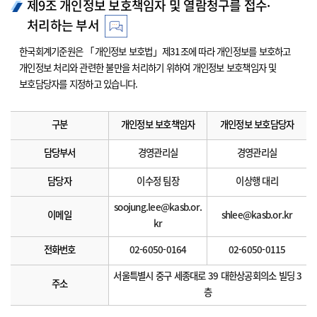
제9조 개인정보 보호책임자 및 열람청구를 접수·
처리하는 부서
한국회계기준원은 「개인정보 보호법」제31조에 따라 개인정보를 보호하고
개인정보 처리와 관련한 불만을 처리하기 위하여 개인정보 보호책임자 및
보호담당자를 지정하고 있습니다.
구분
개인정보 보호책임자
개인정보 보호담당자
담당부서
경영관리실
경영관리실
담당자
이수정 팀장
이상행 대리
soojung.lee@kasb.or.
이메일
shlee@kasb.or.kr
kr
전화번호
02-6050-0164
02-6050-0115
서울특별시 중구 세종대로 39 대한상공회의소 빌딩 3
주소
층