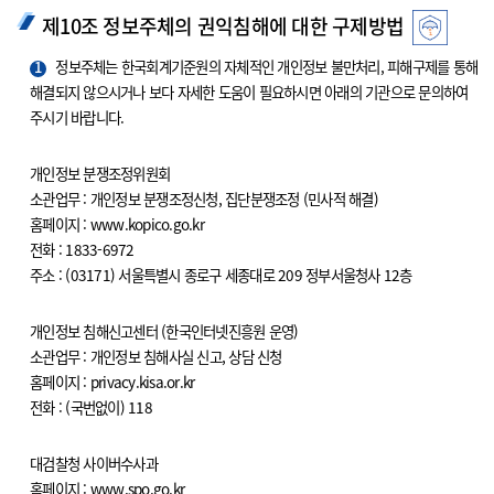
제10조 정보주체의 권익침해에 대한 구제방법
1
정보주체는 한국회계기준원의 자체적인 개인정보 불만처리, 피해구제를 통해
해결되지 않으시거나 보다 자세한 도움이 필요하시면 아래의 기관으로 문의하여
주시기 바랍니다.
개인정보 분쟁조정위원회
소관업무 : 개인정보 분쟁조정신청, 집단분쟁조정 (민사적 해결)
홈페이지 : www.kopico.go.kr
전화 : 1833-6972
주소 : (03171) 서울특별시 종로구 세종대로 209 정부서울청사 12층
개인정보 침해신고센터 (한국인터넷진흥원 운영)
소관업무 : 개인정보 침해사실 신고, 상담 신청
홈페이지 : privacy.kisa.or.kr
전화 : (국번없이) 118
대검찰청 사이버수사과
홈페이지 : www.spo.go.kr