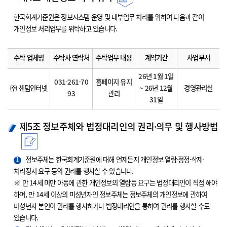
한국회계기준원은 정보시스템 운영 및 내부업무 처리를 위하여 다음과 같이
개인정보 처리업무를 위탁하고 있습니다.
수탁 업체명
수탁사 연락처
수탁업무 내용
계약기간
사업부서
26년 1월 1일
031-261-70
홈페이지 유지
㈜ 센텀인터넷
~ 26년 12월
경영관리실
93
관리
31일
제5조 정보주체와 법정대리인의 권리·의무 및 행사방법
1
정보주체는 한국회계기준원에 대해 언제든지 개인정보 열람·정정·삭제·
처리정지 요구 등의 권리를 행사할 수 있습니다.
※ 만 14세 미만 아동에 관한 개인정보의 열람등 요구는 법정대리인이 직접 해야
하며, 만 14세 이상의 미성년자인 정보주체는 정보주체의 개인정보에 관하여
미성년자 본인이 권리를 행사하거나 법정대리인을 통하여 권리를 행사할 수도
있습니다.