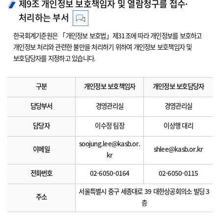
제9조 개인정보 보호책임자 및 열람청구를 접수·
처리하는 부서
한국회계기준원은 「개인정보 보호법」제31조에 따라 개인정보를 보호하고
개인정보 처리와 관련한 불만을 처리하기 위하여 개인정보 보호책임자 및
보호담당자를 지정하고 있습니다.
구분
개인정보 보호책임자
개인정보 보호담당자
담당부서
경영관리실
경영관리실
담당자
이수정 팀장
이상행 대리
soojung.lee@kasb.or.
이메일
shlee@kasb.or.kr
kr
전화번호
02-6050-0164
02-6050-0115
서울특별시 중구 세종대로 39 대한상공회의소 빌딩 3
주소
층