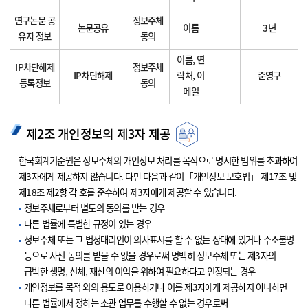
연구논문 공
정보주체
논문공유
이름
3년
유자 정보
동의
이름, 연
IP차단해제
정보주체
IP차단해제
락처, 이
준영구
등록정보
동의
메일
제2조 개인정보의 제3자 제공
한국회계기준원은 정보주체의 개인정보 처리를 목적으로 명시한 범위를 초과하여
제3자에게 제공하지 않습니다. 다만 다음과 같이「개인정보 보호법」 제17조 및
제18조 제2항 각 호를 준수하여 제3자에게 제공할 수 있습니다.
정보주체로부터 별도의 동의를 받는 경우
다른 법률에 특별한 규정이 있는 경우
정보주체 또는 그 법정대리인이 의사표시를 할 수 없는 상태에 있거나 주소불명
등으로 사전 동의를 받을 수 없을 경우로써 명백히 정보주체 또는 제3자의
급박한 생명, 신체, 재산의 이익을 위하여 필요하다고 인정되는 경우
개인정보를 목적 외의 용도로 이용하거나 이를 제3자에게 제공하지 아니하면
다른 법률에서 정하는 소관 업무를 수행할 수 없는 경우로써