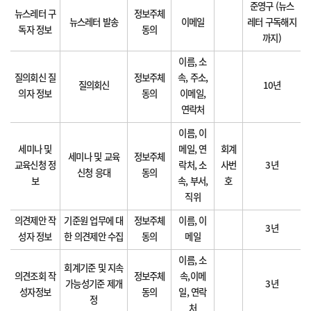
준영구 (뉴스
뉴스레터 구
정보주체
뉴스레터 발송
이메일
레터 구독해지
독자 정보
동의
까지)
이름, 소
질의회신 질
정보주체
속, 주소,
질의회신
10년
의자 정보
동의
이메일,
연락처
이름, 이
세미나 및
메일, 연
회계
세미나 및 교육
정보주체
교육신청 정
락처, 소
사번
3년
신청 응대
동의
보
속, 부서,
호
직위
의견제안 작
기준원 업무에 대
정보주체
이름, 이
3년
성자 정보
한 의견제안 수집
동의
메일
이름, 소
회계기준 및 지속
의견조회 작
정보주체
속,이메
가능성기준 제개
3년
성자정보
동의
일, 연락
정
처