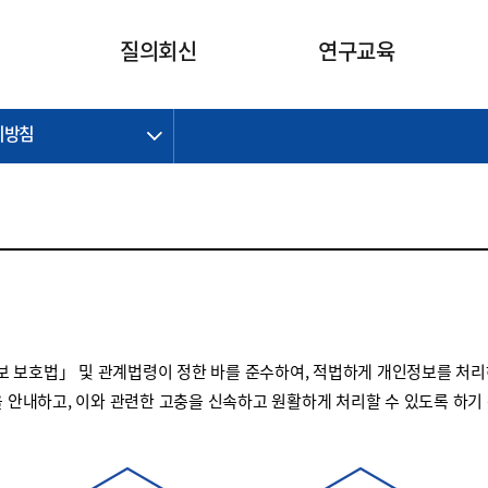
카피라이트로 가기
본문으로 가기
주메뉴로 가기
질의회신
연구교육
리방침
제정개정과제
제정개정과제
질의회신 요약
연구
보도자료
CI소개
주요 일정
주요 일정
회계기준적용의견서
교육
회계뉴스
조직
진행 과제
진행 과제
질의회신 요약 안내
진행 중인 연구과제
스마트강의
완료 과제
완료 과제
질의회신 요약 전체
IFRS Research Forum
교육 자료
의견 조회
의견 조회
한국채택국제회계기준
출판물
IFRS 해석위원회 논의 결과
일반기업회계기준
종전기업회계기준
 보호법」 및 관계법령이 정한 바를 준수하여, 적법하게 개인정보를 처리
K-IFRS 신속처리질의
을 안내하고, 이와 관련한 고충을 신속하고 원활하게 처리할 수 있도록 하기
일반기업회계기준 신속처리질
의
정착지원TF