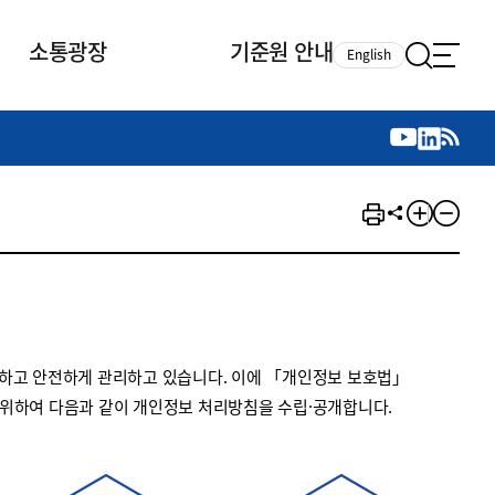
소통광장
기준원 안내
English
국제 활동
국제 활동
참여
뉴스레터
주요업무
자료실
자료실
참여
채용안내
연구논문 공유
2026년 중점 사업방향
제정개정자료
제정개정자료
서베이
채용 안내
회계기준 제정개정 업무
행사·교육자료
행사∙교육자료
의견제안
채용 공고
회계기준 제정개정 절차
기고자료
기고자료
지속가능성 공시기준 제정개정
업무
교육 업무
하고 안전하게 관리하고 있습니다. 이에 「개인정보 보호법」
IFRS재단 재정지원
 위하여 다음과 같이 개인정보 처리방침을 수립·공개합니다.