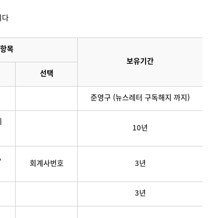
니다
항목
보유기간
선택
준영구 (뉴스레터 구독해지 까지)
메
10년
,
회계사번호
3년
3년
연