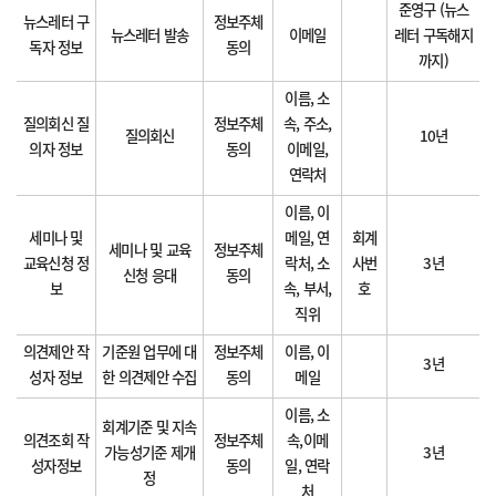
준영구 (뉴스
뉴스레터 구
정보주체
뉴스레터 발송
이메일
레터 구독해지
독자 정보
동의
까지)
이름, 소
질의회신 질
정보주체
속, 주소,
질의회신
10년
의자 정보
동의
이메일,
연락처
이름, 이
세미나 및
메일, 연
회계
세미나 및 교육
정보주체
교육신청 정
락처, 소
사번
3년
신청 응대
동의
보
속, 부서,
호
직위
의견제안 작
기준원 업무에 대
정보주체
이름, 이
3년
성자 정보
한 의견제안 수집
동의
메일
이름, 소
회계기준 및 지속
의견조회 작
정보주체
속,이메
가능성기준 제개
3년
성자정보
동의
일, 연락
정
처