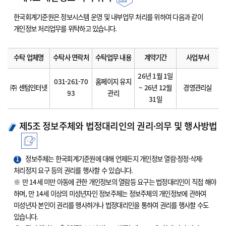
한국회계기준원은 정보시스템 운영 및 내부업무 처리를 위하여 다음과 같이
개인정보 처리업무를 위탁하고 있습니다.
수탁 업체명
수탁사 연락처
수탁업무 내용
계약기간
사업부서
26년 1월 1일
031-261-70
홈페이지 유지
㈜ 센텀인터넷
~ 26년 12월
경영관리실
93
관리
31일
제5조 정보주체와 법정대리인의 권리·의무 및 행사방법
1
정보주체는 한국회계기준원에 대해 언제든지 개인정보 열람·정정·삭제·
처리정지 요구 등의 권리를 행사할 수 있습니다.
※ 만 14세 미만 아동에 관한 개인정보의 열람등 요구는 법정대리인이 직접 해야
하며, 만 14세 이상의 미성년자인 정보주체는 정보주체의 개인정보에 관하여
미성년자 본인이 권리를 행사하거나 법정대리인을 통하여 권리를 행사할 수도
있습니다.