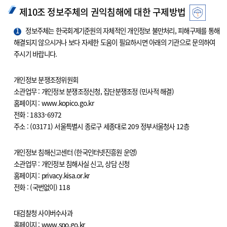
제10조 정보주체의 권익침해에 대한 구제방법
1
정보주체는 한국회계기준원의 자체적인 개인정보 불만처리, 피해구제를 통해
해결되지 않으시거나 보다 자세한 도움이 필요하시면 아래의 기관으로 문의하여
주시기 바랍니다.
개인정보 분쟁조정위원회
소관업무 : 개인정보 분쟁조정신청, 집단분쟁조정 (민사적 해결)
홈페이지 : www.kopico.go.kr
전화 : 1833-6972
주소 : (03171) 서울특별시 종로구 세종대로 209 정부서울청사 12층
개인정보 침해신고센터 (한국인터넷진흥원 운영)
소관업무 : 개인정보 침해사실 신고, 상담 신청
홈페이지 : privacy.kisa.or.kr
전화 : (국번없이) 118
대검찰청 사이버수사과
홈페이지 : www.spo.go.kr