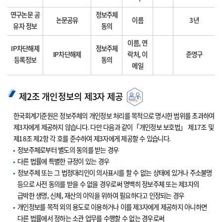
연구논문 공
정보주체
논문공유
이름
3년
유자 정보
동의
이름, 연
IP차단해제
정보주체
IP차단해제
락처, 이
준영구
등록정보
동의
메일
제2조 개인정보의 제3자 제공
한국회계기준원은 정보주체의 개인정보 처리를 목적으로 명시한 범위를 초과하여
제3자에게 제공하지 않습니다. 다만 다음과 같이「개인정보 보호법」 제17조 및
제18조 제2항 각 호를 준수하여 제3자에게 제공할 수 있습니다.
정보주체로부터 별도의 동의를 받는 경우
다른 법률에 특별한 규정이 있는 경우
정보주체 또는 그 법정대리인이 의사표시를 할 수 없는 상태에 있거나 주소불명
등으로 사전 동의를 받을 수 없을 경우로써 명백히 정보주체 또는 제3자의
급박한 생명, 신체, 재산의 이익을 위하여 필요하다고 인정되는 경우
개인정보를 목적 외의 용도로 이용하거나 이를 제3자에게 제공하지 아니하면
다른 법률에서 정하는 소관 업무를 수행할 수 없는 경우로써