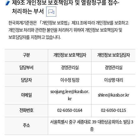
제9조 개인정보 보호책임자 및 열람청구를 접수·
처리하는 부서
한국회계기준원은 「개인정보 보호법」제31조에 따라 개인정보를 보호하고
개인정보 처리와 관련한 불만을 처리하기 위하여 개인정보 보호책임자 및
보호담당자를 지정하고 있습니다.
구분
개인정보 보호책임자
개인정보 보호담당자
담당부서
경영관리실
경영관리실
담당자
이수정 팀장
이상행 대리
soojung.lee@kasb.or.
이메일
shlee@kasb.or.kr
kr
전화번호
02-6050-0164
02-6050-0115
서울특별시 중구 세종대로 39 대한상공회의소 빌딩 3
주소
층