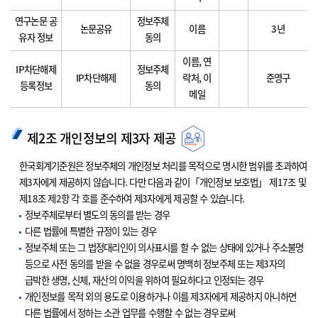
연구논문 공
정보주체
논문공유
이름
3년
유자 정보
동의
이름, 연
IP차단해제
정보주체
IP차단해제
락처, 이
준영구
등록정보
동의
메일
제2조 개인정보의 제3자 제공
한국회계기준원은 정보주체의 개인정보 처리를 목적으로 명시한 범위를 초과하여
제3자에게 제공하지 않습니다. 다만 다음과 같이「개인정보 보호법」 제17조 및
제18조 제2항 각 호를 준수하여 제3자에게 제공할 수 있습니다.
정보주체로부터 별도의 동의를 받는 경우
다른 법률에 특별한 규정이 있는 경우
정보주체 또는 그 법정대리인이 의사표시를 할 수 없는 상태에 있거나 주소불명
등으로 사전 동의를 받을 수 없을 경우로써 명백히 정보주체 또는 제3자의
급박한 생명, 신체, 재산의 이익을 위하여 필요하다고 인정되는 경우
개인정보를 목적 외의 용도로 이용하거나 이를 제3자에게 제공하지 아니하면
다른 법률에서 정하는 소관 업무를 수행할 수 없는 경우로써