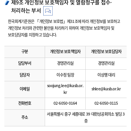
제9조 개인정보 보호책임자 및 열람청구를 접수·
처리하는 부서
한국회계기준원은 「개인정보 보호법」제31조에 따라 개인정보를 보호하고
개인정보 처리와 관련한 불만을 처리하기 위하여 개인정보 보호책임자 및
보호담당자를 지정하고 있습니다.
구분
개인정보 보호책임자
개인정보 보호담당자
담당부서
경영관리실
경영관리실
담당자
이수정 팀장
이상행 대리
soojung.lee@kasb.or.
이메일
shlee@kasb.or.kr
kr
전화번호
02-6050-0164
02-6050-0115
서울특별시 중구 세종대로 39 대한상공회의소 빌딩 3
주소
층