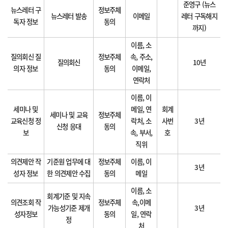
준영구 (뉴스
뉴스레터 구
정보주체
뉴스레터 발송
이메일
레터 구독해지
독자 정보
동의
까지)
이름, 소
질의회신 질
정보주체
속, 주소,
질의회신
10년
의자 정보
동의
이메일,
연락처
이름, 이
세미나 및
메일, 연
회계
세미나 및 교육
정보주체
교육신청 정
락처, 소
사번
3년
신청 응대
동의
보
속, 부서,
호
직위
의견제안 작
기준원 업무에 대
정보주체
이름, 이
3년
성자 정보
한 의견제안 수집
동의
메일
이름, 소
회계기준 및 지속
의견조회 작
정보주체
속,이메
가능성기준 제개
3년
성자정보
동의
일, 연락
정
처