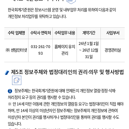
한국회계기준원은 정보시스템 운영 및 내부업무 처리를 위하여 다음과 같이
개인정보 처리업무를 위탁하고 있습니다.
수탁 업체명
수탁사 연락처
수탁업무 내용
계약기간
사업부서
26년 1월 1일
031-261-70
홈페이지 유지
㈜ 센텀인터넷
~ 26년 12월
경영관리실
93
관리
31일
제5조 정보주체와 법정대리인의 권리·의무 및 행사방법
1
정보주체는 한국회계기준원에 대해 언제든지 개인정보 열람·정정·삭제·
처리정지 요구 등의 권리를 행사할 수 있습니다.
※ 만 14세 미만 아동에 관한 개인정보의 열람등 요구는 법정대리인이 직접 해야
하며, 만 14세 이상의 미성년자인 정보주체는 정보주체의 개인정보에 관하여
미성년자 본인이 권리를 행사하거나 법정대리인을 통하여 권리를 행사할 수도
있습니다.