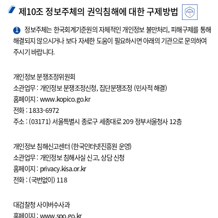
제10조 정보주체의 권익침해에 대한 구제방법
1
정보주체는 한국회계기준원의 자체적인 개인정보 불만처리, 피해구제를 통해
해결되지 않으시거나 보다 자세한 도움이 필요하시면 아래의 기관으로 문의하여
주시기 바랍니다.
개인정보 분쟁조정위원회
소관업무 : 개인정보 분쟁조정신청, 집단분쟁조정 (민사적 해결)
홈페이지 : www.kopico.go.kr
전화 : 1833-6972
주소 : (03171) 서울특별시 종로구 세종대로 209 정부서울청사 12층
개인정보 침해신고센터 (한국인터넷진흥원 운영)
소관업무 : 개인정보 침해사실 신고, 상담 신청
홈페이지 : privacy.kisa.or.kr
전화 : (국번없이) 118
대검찰청 사이버수사과
홈페이지 : www.spo.go.kr