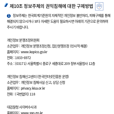
제10조 정보주체의 권익침해에 대한 구제방법
1
정보주체는 한국회계기준원의 자체적인 개인정보 불만처리, 피해구제를 통해
해결되지 않으시거나 보다 자세한 도움이 필요하시면 아래의 기관으로 문의하여
주시기 바랍니다.
개인정보 분쟁조정위원회
소관업무 : 개인정보 분쟁조정신청, 집단분쟁조정 (민사적 해결)
홈페이지 : www.kopico.go.kr
전화 : 1833-6972
주소 : (03171) 서울특별시 종로구 세종대로 209 정부서울청사 12층
개인정보 침해신고센터 (한국인터넷진흥원 운영)
소관업무 : 개인정보 침해사실 신고, 상담 신청
홈페이지 : privacy.kisa.or.kr
전화 : (국번없이) 118
대검찰청 사이버수사과
홈페이지 : www.spo.go.kr