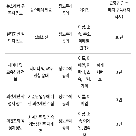
준영구 (뉴스
뉴스레터 구
정보주체
뉴스레터 발송
이메일
레터 구독해지
독자 정보
동의
까지)
이름, 소
질의회신 질
정보주체
속, 주소,
질의회신
10년
의자 정보
동의
이메일,
연락처
이름, 이
세미나 및
메일, 연
회계
세미나 및 교육
정보주체
교육신청 정
락처, 소
사번
3년
신청 응대
동의
보
속, 부서,
호
직위
의견제안 작
기준원 업무에 대
정보주체
이름, 이
3년
성자 정보
한 의견제안 수집
동의
메일
이름, 소
회계기준 및 지속
의견조회 작
정보주체
속,이메
가능성기준 제개
3년
성자정보
동의
일, 연락
정
처