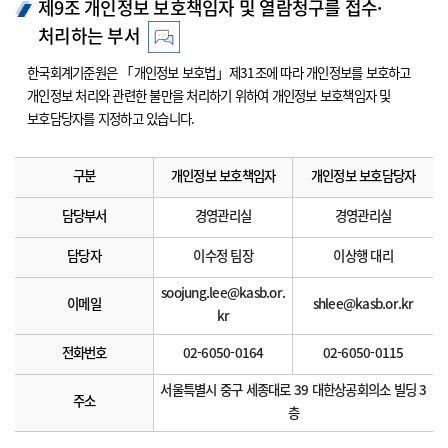
제9조 개인정보 보호책임자 및 열람청구를 접수·
처리하는 부서
한국회계기준원은 「개인정보 보호법」제31조에 따라 개인정보를 보호하고
개인정보 처리와 관련한 불만을 처리하기 위하여 개인정보 보호책임자 및
보호담당자를 지정하고 있습니다.
구분
개인정보 보호책임자
개인정보 보호담당자
담당부서
경영관리실
경영관리실
담당자
이수정 팀장
이상행 대리
soojung.lee@kasb.or.
이메일
shlee@kasb.or.kr
kr
전화번호
02-6050-0164
02-6050-0115
서울특별시 중구 세종대로 39 대한상공회의소 빌딩 3
주소
층