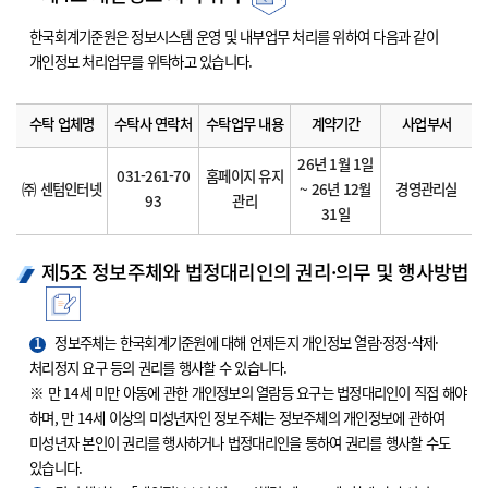
한국회계기준원은 정보시스템 운영 및 내부업무 처리를 위하여 다음과 같이
개인정보 처리업무를 위탁하고 있습니다.
수탁 업체명
수탁사 연락처
수탁업무 내용
계약기간
사업부서
26년 1월 1일
031-261-70
홈페이지 유지
㈜ 센텀인터넷
~ 26년 12월
경영관리실
93
관리
31일
제5조 정보주체와 법정대리인의 권리·의무 및 행사방법
1
정보주체는 한국회계기준원에 대해 언제든지 개인정보 열람·정정·삭제·
처리정지 요구 등의 권리를 행사할 수 있습니다.
※ 만 14세 미만 아동에 관한 개인정보의 열람등 요구는 법정대리인이 직접 해야
하며, 만 14세 이상의 미성년자인 정보주체는 정보주체의 개인정보에 관하여
미성년자 본인이 권리를 행사하거나 법정대리인을 통하여 권리를 행사할 수도
있습니다.