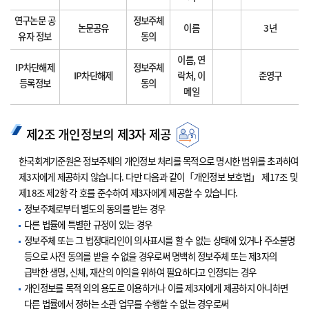
연구논문 공
정보주체
논문공유
이름
3년
유자 정보
동의
이름, 연
IP차단해제
정보주체
IP차단해제
락처, 이
준영구
등록정보
동의
메일
제2조 개인정보의 제3자 제공
한국회계기준원은 정보주체의 개인정보 처리를 목적으로 명시한 범위를 초과하여
제3자에게 제공하지 않습니다. 다만 다음과 같이「개인정보 보호법」 제17조 및
제18조 제2항 각 호를 준수하여 제3자에게 제공할 수 있습니다.
정보주체로부터 별도의 동의를 받는 경우
다른 법률에 특별한 규정이 있는 경우
정보주체 또는 그 법정대리인이 의사표시를 할 수 없는 상태에 있거나 주소불명
등으로 사전 동의를 받을 수 없을 경우로써 명백히 정보주체 또는 제3자의
급박한 생명, 신체, 재산의 이익을 위하여 필요하다고 인정되는 경우
개인정보를 목적 외의 용도로 이용하거나 이를 제3자에게 제공하지 아니하면
다른 법률에서 정하는 소관 업무를 수행할 수 없는 경우로써