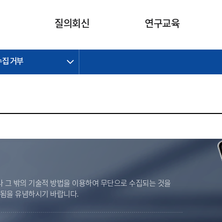
카피라이트로 가기
본문으로 가기
주메뉴로 가기
질의회신
연구교육
수집 거부
제정개정과제
제정개정과제
질의회신 요약
연구
보도자료
CI소개
주요 일정
주요 일정
회계기준적용의견서
교육
회계뉴스
조직
진행 과제
진행 과제
질의회신 요약 안내
진행 중인 연구과제
스마트강의
완료 과제
완료 과제
질의회신 요약 전체
IFRS Research Forum
교육 자료
의견 조회
의견 조회
한국채택국제회계기준
출판물
IFRS 해석위원회 논의 결과
일반기업회계기준
종전기업회계기준
K-IFRS 신속처리질의
 그 밖의 기술적 방법을 이용하여 무단으로 수집되는 것을
일반기업회계기준 신속처리질
벌됨을 유념하시기 바랍니다.
의
정착지원TF