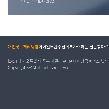
게시일 : 2016년 4월 2일
투명·지속가능 경제를 위한
회계기준 및 지속가능성 기준
제정의 글로벌 리더
회계기준열람서비스
개인정보처리방침
이메일무단수집거부
자주하는 질문
찾아오
[04513] 서울특별시 중구 세종대로 39 대한상공회의소 빌딩
Copyright ©KAI all rights reserved