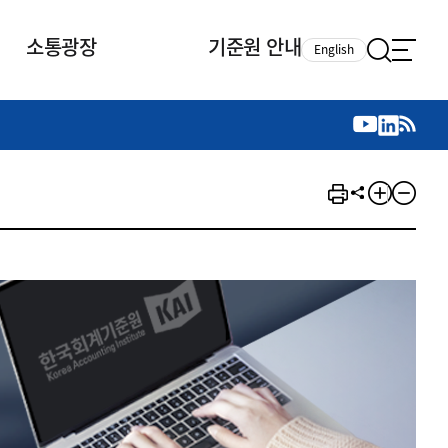
소통광장
기준원 안내
English
국제 활동
국제 활동
참여
뉴스레터
주요업무
자료실
자료실
참여
채용안내
연구논문 공유
2026년 중점 사업방향
제정개정자료
제정개정자료
서베이
채용 안내
회계기준 제정개정 업무
행사·교육자료
행사∙교육자료
의견제안
채용 공고
회계기준 제정개정 절차
기고자료
기고자료
지속가능성 공시기준 제정개정
업무
교육 업무
IFRS재단 재정지원