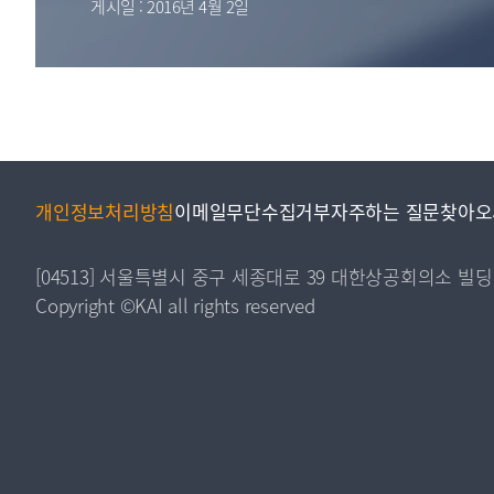
게시일 : 2016년 4월 2일
투명·지속가능 경제를 위한
회계기준 및 지속가능성 기준
제정의 글로벌 리더
회계기준열람서비스
개인정보처리방침
이메일무단수집거부
자주하는 질문
찾아오
[04513] 서울특별시 중구 세종대로 39 대한상공회의소 빌딩
Copyright ©KAI all rights reserved