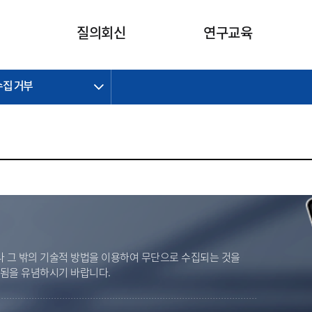
카피라이트로 가기
본문으로 가기
주메뉴로 가기
질의회신
연구교육
수집 거부
제정개정과제
제정개정과제
질의회신 요약
연구
보도자료
CI소개
주요 일정
주요 일정
회계기준적용의견서
교육
회계뉴스
조직
진행 과제
진행 과제
질의회신 요약 안내
진행 중인 연구과제
스마트강의
완료 과제
완료 과제
질의회신 요약 전체
IFRS Research Forum
교육 자료
의견 조회
의견 조회
한국채택국제회계기준
출판물
IFRS 해석위원회 논의 결과
일반기업회계기준
종전기업회계기준
K-IFRS 신속처리질의
 그 밖의 기술적 방법을 이용하여 무단으로 수집되는 것을
일반기업회계기준 신속처리질
벌됨을 유념하시기 바랍니다.
의
정착지원TF