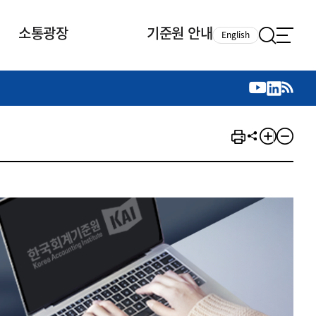
소통광장
기준원 안내
English
국제 활동
국제 활동
참여
뉴스레터
주요업무
자료실
자료실
참여
채용안내
연구논문 공유
2026년 중점 사업방향
제정개정자료
제정개정자료
서베이
채용 안내
회계기준 제정개정 업무
행사·교육자료
행사∙교육자료
의견제안
채용 공고
회계기준 제정개정 절차
기고자료
기고자료
지속가능성 공시기준 제정개정
업무
교육 업무
IFRS재단 재정지원