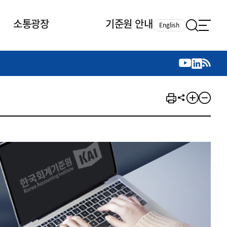
소통광장
기준원 안내
English
국제 활동
국제 활동
참여
뉴스레터
주요업무
자료실
자료실
참여
채용안내
연구논문 공유
2026년 중점 사업방향
제정개정자료
제정개정자료
서베이
채용 안내
회계기준 제정개정 업무
행사·교육자료
행사∙교육자료
의견제안
채용 공고
회계기준 제정개정 절차
기고자료
기고자료
지속가능성 공시기준 제정개정
업무
교육 업무
IFRS재단 재정지원