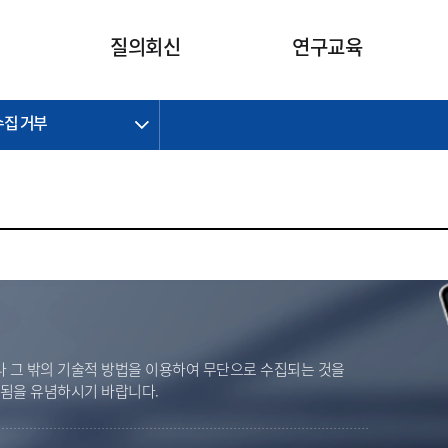
카피라이트로 가기
본문으로 가기
주메뉴로 가기
질의회신
연구교육
수집 거부
제정개정과제
제정개정과제
질의회신 요약
연구
보도자료
CI소개
주요 일정
주요 일정
회계기준적용의견서
교육
회계뉴스
조직
진행 과제
진행 과제
질의회신 요약 안내
진행 중인 연구과제
스마트강의
완료 과제
완료 과제
질의회신 요약 전체
IFRS Research Forum
교육 자료
의견 조회
의견 조회
한국채택국제회계기준
출판물
IFRS 해석위원회 논의 결과
일반기업회계기준
종전기업회계기준
K-IFRS 신속처리질의
 그 밖의 기술적 방법을 이용하여 무단으로 수집되는 것을
일반기업회계기준 신속처리질
벌됨을 유념하시기 바랍니다.
의
정착지원TF