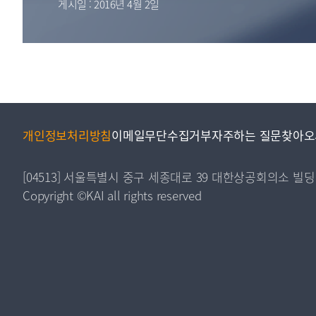
게시일 : 2016년 4월 2일
투명·지속가능 경제를 위한
회계기준 및 지속가능성 기준
제정의 글로벌 리더
회계기준열람서비스
개인정보처리방침
이메일무단수집거부
자주하는 질문
찾아오
[04513] 서울특별시 중구 세종대로 39 대한상공회의소 빌딩
Copyright ©KAI all rights reserved