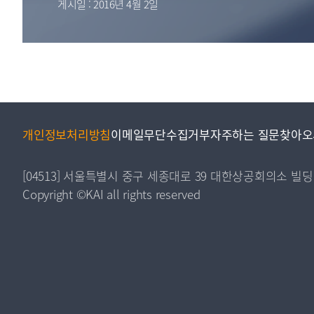
게시일 : 2016년 4월 2일
투명·지속가능 경제를 위한
회계기준 및 지속가능성 기준
제정의 글로벌 리더
회계기준열람서비스
개인정보처리방침
이메일무단수집거부
자주하는 질문
찾아오
[04513] 서울특별시 중구 세종대로 39 대한상공회의소 빌딩
Copyright ©KAI all rights reserved