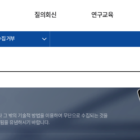
카피라이트로 가기
본문으로 가기
주메뉴로 가기
질의회신
연구교육
수집 거부
제정개정과제
제정개정과제
질의회신 요약
연구
보도자료
CI소개
주요 일정
주요 일정
회계기준적용의견서
교육
회계뉴스
조직
진행 과제
진행 과제
질의회신 요약 안내
진행 중인 연구과제
스마트강의
완료 과제
완료 과제
질의회신 요약 전체
IFRS Research Forum
교육 자료
의견 조회
의견 조회
한국채택국제회계기준
출판물
IFRS 해석위원회 논의 결과
일반기업회계기준
종전기업회계기준
K-IFRS 신속처리질의
 그 밖의 기술적 방법을 이용하여 무단으로 수집되는 것을
일반기업회계기준 신속처리질
벌됨을 유념하시기 바랍니다.
의
정착지원TF