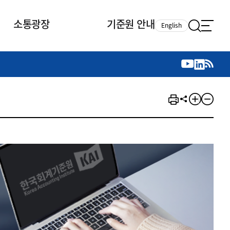
소통광장
기준원 안내
English
국제 활동
국제 활동
참여
뉴스레터
주요업무
자료실
자료실
참여
채용안내
연구논문 공유
2026년 중점 사업방향
제정개정자료
제정개정자료
서베이
채용 안내
회계기준 제정개정 업무
행사·교육자료
행사∙교육자료
의견제안
채용 공고
회계기준 제정개정 절차
기고자료
기고자료
지속가능성 공시기준 제정개정
업무
교육 업무
IFRS재단 재정지원