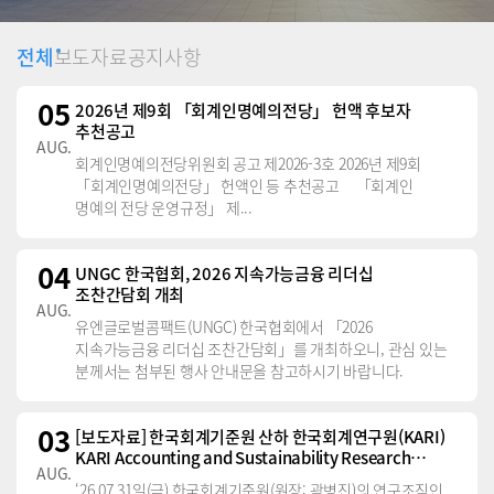
전체
보도자료
공지사항
전체
05
2026년 제9회 「회계인명예의전당」 헌액 후보자
추천공고
AUG.
회계인명예의전당위원회 공고 제2026-3호 2026년 제9회
「회계인명예의전당」 헌액인 등 추천공고 「회계인
명예의 전당 운영규정」 제...
04
UNGC 한국협회, 2026 지속가능금융 리더십
조찬간담회 개최
AUG.
유엔글로벌콤팩트(UNGC) 한국협회에서 「2026
지속가능금융 리더십 조찬간담회」를 개최하오니, 관심 있는
분께서는 첨부된 행사 안내문을 참고하시기 바랍니다.
03
[보도자료] 한국회계기준원 산하 한국회계연구원(KARI)
KARI Accounting and Sustainability Research
AUG.
Seminar 개최
‘26.07.31일(금) 한국회계기준원(원장: 곽병진)의 연구조직인