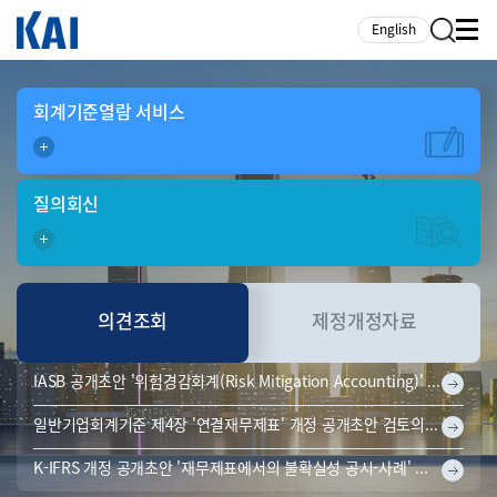
카피라이트로 가기
본문으로 가기
주메뉴로 가기
English
회계기준열람
서비스
질의회신
의견
조회
제정개정
자료
의견조회
IASB 공개초안 '위험경감회계(Risk Mitigation Accounting)' 검토의견 조회 기한 연장(마감일: 2026-10-02)
일반기업회계기준 제4장 '연결재무제표' 개정 공개초안 검토의견 조회(마감일: 2026-09-11)
K-IFRS 개정 공개초안 '재무제표에서의 불확실성 공시-사례' 검토의견 조회(마감일:2026-09-08)