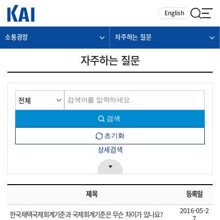
카피라이트로 가기
본문으로 가기
주메뉴로 가기
English
소통광장
자주하는 질문
자주하는 질문
상세검색
제목
등록일
2016-05-2
한국채택국제회계기준과 국제회계기준은 무슨 차이가 있나요?
7