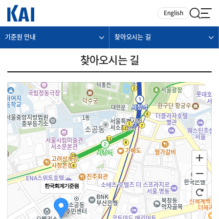
카피라이트로 가기
본문으로 가기
주메뉴로 가기
English
기준원 안내
찾아오시는 길
찾아오시는 길
한국회계기준원