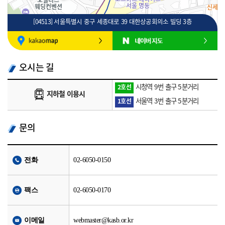
[04513] 서울특별시 중구 세종대로 39 대한상공회의소 빌딩 3층
100m
로드뷰
길찾기
지도 크게 보기
오시는 길
시청역 9번 출구 5분거리
2호선
지하철 이용시
서울역 3번 출구 5분거리
1호선
문의
전화
02-6050-0150
팩스
02-6050-0170
이메일
webmaster@kasb.or.kr