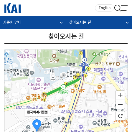
카피라이트로 가기
본문으로 가기
주메뉴로 가기
English
기준원 안내
찾아오시는 길
찾아오시는 길
한국회계기준원