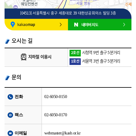
[04513] 서울특별시 중구 세종대로 39 대한상공회의소 빌딩 3층
100m
로드뷰
길찾기
지도 크게 보기
오시는 길
시청역 9번 출구 5분거리
2호선
지하철 이용시
서울역 3번 출구 5분거리
1호선
문의
전화
02-6050-0150
팩스
02-6050-0170
이메일
webmaster@kasb.or.kr