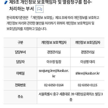
제9조 개인정보 보호책임자 및 열람청구를 접수·
처리하는 부서
한국회계기준원은 「개인정보 보호법」제31조에 따라 개인정보를 보호하고
개인정보 처리와 관련한 불만을 처리하기 위하여 개인정보 보호책임자 및
보호담당자를 지정하고 있습니다.
구분
개인정보 보호책임자
개인정보 보호담당자
담당부서
경영관리실
경영관리실
담당자
이수정 팀장
이상행 대리
soojung.lee@kasb.or.
이메일
shlee@kasb.or.kr
kr
전화번호
02-6050-0164
02-6050-0115
서울특별시 중구 세종대로 39 대한상공회의소 빌딩 3
주소
층