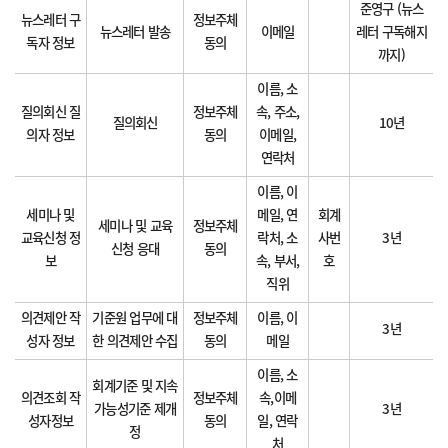
준영구 (뉴스
뉴스레터 구
정보주체
뉴스레터 발송
이메일
레터 구독해지
독자 정보
동의
까지)
이름, 소
질의회신 질
정보주체
속, 주소,
질의회신
10년
의자 정보
동의
이메일,
연락처
이름, 이
세미나 및
메일, 연
회계
세미나 및 교육
정보주체
교육신청 정
락처, 소
사번
3년
신청 응대
동의
보
속, 부서,
호
직위
의견제안 작
기준원 업무에 대
정보주체
이름, 이
3년
성자 정보
한 의견제안 수집
동의
메일
이름, 소
회계기준 및 지속
의견조회 작
정보주체
속,이메
가능성기준 제개
3년
성자정보
동의
일, 연락
정
처