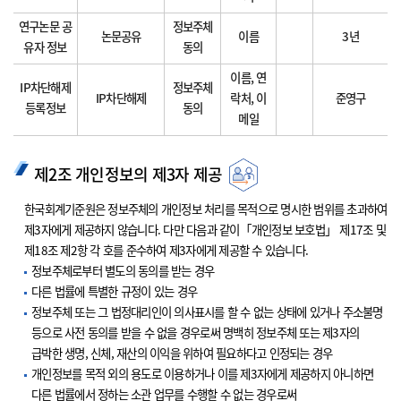
연구논문 공
정보주체
논문공유
이름
3년
유자 정보
동의
이름, 연
IP차단해제
정보주체
IP차단해제
락처, 이
준영구
등록정보
동의
메일
제2조 개인정보의 제3자 제공
한국회계기준원은 정보주체의 개인정보 처리를 목적으로 명시한 범위를 초과하여
제3자에게 제공하지 않습니다. 다만 다음과 같이「개인정보 보호법」 제17조 및
제18조 제2항 각 호를 준수하여 제3자에게 제공할 수 있습니다.
정보주체로부터 별도의 동의를 받는 경우
다른 법률에 특별한 규정이 있는 경우
정보주체 또는 그 법정대리인이 의사표시를 할 수 없는 상태에 있거나 주소불명
등으로 사전 동의를 받을 수 없을 경우로써 명백히 정보주체 또는 제3자의
급박한 생명, 신체, 재산의 이익을 위하여 필요하다고 인정되는 경우
개인정보를 목적 외의 용도로 이용하거나 이를 제3자에게 제공하지 아니하면
다른 법률에서 정하는 소관 업무를 수행할 수 없는 경우로써