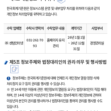
한국회계기준원은 정보시스템 운영 및 내부업무 처리를 위하여 다음과 같이
개인정보 처리업무를 위탁하고 있습니다.
수탁 업체명
수탁사 연락처
수탁업무 내용
계약기간
사업부서
26년 1월 1일
031-261-70
홈페이지 유지
㈜ 센텀인터넷
~ 26년 12월
경영관리실
93
관리
31일
제5조 정보주체와 법정대리인의 권리·의무 및 행사방법
1
정보주체는 한국회계기준원에 대해 언제든지 개인정보 열람·정정·삭제·
처리정지 요구 등의 권리를 행사할 수 있습니다.
※ 만 14세 미만 아동에 관한 개인정보의 열람등 요구는 법정대리인이 직접 해야
하며, 만 14세 이상의 미성년자인 정보주체는 정보주체의 개인정보에 관하여
미성년자 본인이 권리를 행사하거나 법정대리인을 통하여 권리를 행사할 수도
있습니다.