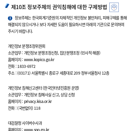
제10조 정보주체의 권익침해에 대한 구제방법
1
정보주체는 한국회계기준원의 자체적인 개인정보 불만처리, 피해구제를 통해
해결되지 않으시거나 보다 자세한 도움이 필요하시면 아래의 기관으로 문의하여
주시기 바랍니다.
개인정보 분쟁조정위원회
소관업무 : 개인정보 분쟁조정신청, 집단분쟁조정 (민사적 해결)
홈페이지 : www.kopico.go.kr
전화 : 1833-6972
주소 : (03171) 서울특별시 종로구 세종대로 209 정부서울청사 12층
개인정보 침해신고센터 (한국인터넷진흥원 운영)
소관업무 : 개인정보 침해사실 신고, 상담 신청
홈페이지 : privacy.kisa.or.kr
전화 : (국번없이) 118
대검찰청 사이버수사과
홈페이지 : www.spo.go.kr