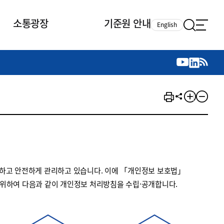
소통광장
기준원 안내
English
국제 활동
국제 활동
참여
뉴스레터
주요업무
자료실
자료실
참여
채용안내
연구논문 공유
2026년 중점 사업방향
제정개정자료
제정개정자료
서베이
채용 안내
회계기준 제정개정 업무
행사·교육자료
행사∙교육자료
의견제안
채용 공고
회계기준 제정개정 절차
기고자료
기고자료
지속가능성 공시기준 제정개정
업무
교육 업무
하고 안전하게 관리하고 있습니다. 이에 「개인정보 보호법」
IFRS재단 재정지원
 위하여 다음과 같이 개인정보 처리방침을 수립·공개합니다.