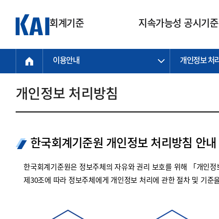
회계기준
지속가능성 공시기준
이용안내
개인정보 처
회계기준
지속가능성
질의회신
연구교육
소통광장
기준원 안내
기업회계기준
지속가능성 공시기준
질의회신 접수
한국회계연구원
공지사항
비전과 연혁
공시기준
기업회계기준(전체)
지속가능성 공시기준(전체)
질의회신 업무절차
소개
설립 안내
개인정보 처리방침
기업회계기준전문
한국 지속가능성 공시기준
신속처리 질의
박사후 연구원 프로그램
비전
한국채택국제회계기준(K-IFRS)
IFRS 지속가능성 공시기준
정규절차 질의
연혁
투명·지속가능 경제를 위한
회계기준 및 지속가능성 기준
제정의 글로벌 리더
국제회계기준(IFRS)
역대 임원
투명·지속가능 경제를 위한
회계기준 및 지속가능성 기준
제정의 글로벌 리더
한국회계기준원 개인정보 처리방침 안내
자주하는 질문
일반기업회계기준
연차보고서
기업 보고 지원
특수분야회계기준
감사보고서
한국회계기준원은 정보주체의 자유와 권리 보호를 위해 「개인정보
중소기업회계기준
한국 지속가능성 공시기준 적용
제30조에 따라 정보주체에게 개인정보 처리에 관한 절차 및 기준
지원
비영리조직회계기준
투명·지속가능 경제를 위한
회계기준 및 지속가능성 기준
제정의 글로벌 리더
투명·지속가능 경제를 위한
회계기준 및 지속가능성 기준
제정의 글로벌 리더
국제 지속가능성 공시기준 적용
종전기업회계기준
투명·지속가능 경제를 위한
회계기준 및 지속가능성 기준
제정의 글로벌 리더
찾아오시는 길
지원
회계기준연혁