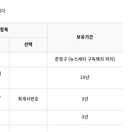
니다
항목
보유기간
선택
준영구 (뉴스레터 구독해지 까지)
메
10년
,
회계사번호
3년
3년
연