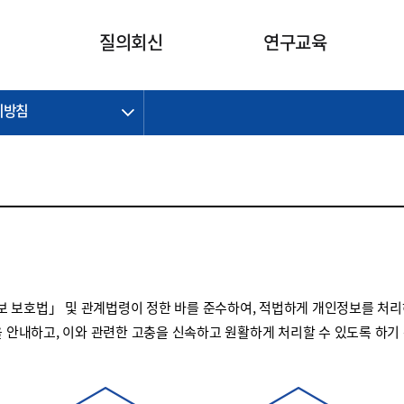
카피라이트로 가기
본문으로 가기
주메뉴로 가기
질의회신
연구교육
리방침
제정개정과제
제정개정과제
질의회신 요약
연구
보도자료
CI소개
주요 일정
주요 일정
회계기준적용의견서
교육
회계뉴스
조직
진행 과제
진행 과제
질의회신 요약 안내
진행 중인 연구과제
스마트강의
완료 과제
완료 과제
질의회신 요약 전체
IFRS Research Forum
교육 자료
의견 조회
의견 조회
한국채택국제회계기준
출판물
IFRS 해석위원회 논의 결과
일반기업회계기준
종전기업회계기준
 보호법」 및 관계법령이 정한 바를 준수하여, 적법하게 개인정보를 처리
K-IFRS 신속처리질의
을 안내하고, 이와 관련한 고충을 신속하고 원활하게 처리할 수 있도록 하기
일반기업회계기준 신속처리질
의
정착지원TF