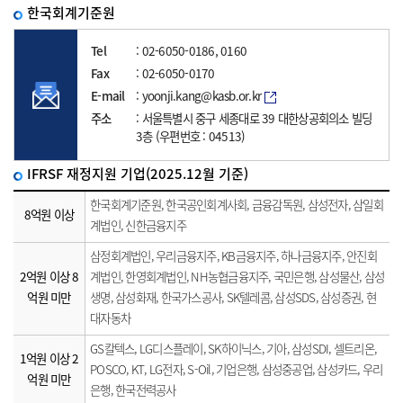
한국회계기준원
Tel
: 02-6050-0186, 0160
Fax
: 02-6050-0170
E-mail
: yoonji.kang@kasb.or.kr
주소
: 서울특별시 중구 세종대로 39 대한상공회의소 빌딩
3층 (우편번호 : 04513)
IFRSF 재정지원 기업(2025.12월 기준)
한국회계기준원, 한국공인회계사회, 금융감독원, 삼성전자, 삼일회
8억원 이상
계법인, 신한금융지주
삼정회계법인, 우리금융지주, KB금융지주, 하나금융지주, 안진회
2억원 이상 8
계법인, 한영회계법인, NH농협금융지주, 국민은행, 삼성물산, 삼성
억원 미만
생명, 삼성화재, 한국가스공사, SK텔레콤, 삼성SDS, 삼성증권, 현
대자동차
GS칼텍스, LG디스플레이, SK하이닉스, 기아, 삼성SDI, 셀트리온,
1억원 이상 2
POSCO, KT, LG전자, S-Oil, 기업은행, 삼성중공업, 삼성카드, 우리
억원 미만
은행, 한국전력공사