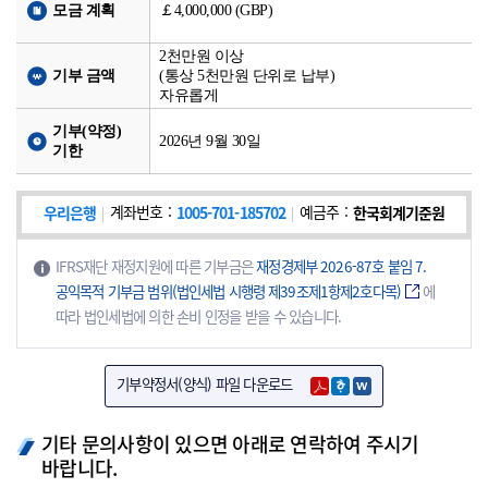
모금 계획
￡4,000,000 (GBP)
2천만원 이상
기부 금액
(통상 5천만원 단위로 납부)
자유롭게
기부(약정)
2026년 9월 30일
기한
우리은행
계좌번호
:
1005-701-185702
예금주
:
한국회계기준원
IFRS재단 재정지원에 따른 기부금은
재정경제부 2026-87호 붙임 7.
공익목적 기부금 범위(법인세법 시행령 제39조제1항제2호다목)
에
따라 법인세법에 의한 손비 인정을 받을 수 있습니다.
기부약정서(양식) 파일 다운로드
기타 문의사항이 있으면 아래로 연락하여 주시기
바랍니다.